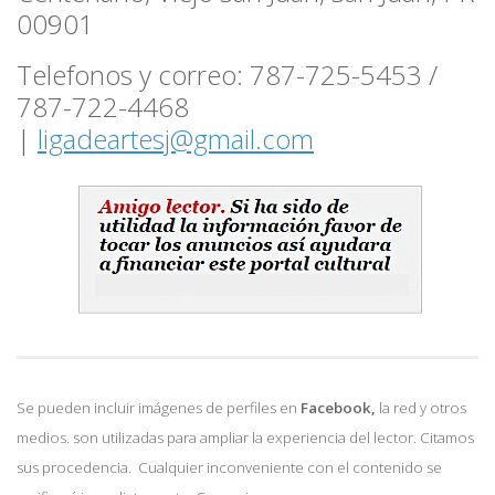
00901
Telefonos y correo: 787-725-5453 /
787-722-4468
|
ligadeartesj@gmail.com
Se pueden incluir imágenes de perfiles en
Facebook,
la red y otros
medios. son utilizadas para ampliar la experiencia del lector. Citamos
sus procedencia. Cualquier inconveniente con el contenido se