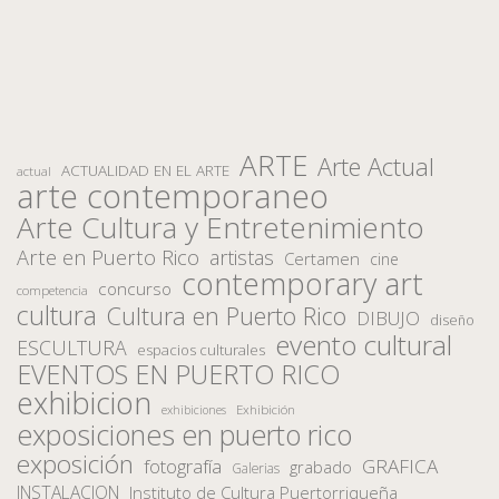
ARTE
Arte Actual
ACTUALIDAD EN EL ARTE
actual
arte contemporaneo
Arte Cultura y Entretenimiento
Arte en Puerto Rico
artistas
Certamen
cine
contemporary art
concurso
competencia
cultura
Cultura en Puerto Rico
DIBUJO
diseño
evento cultural
ESCULTURA
espacios culturales
EVENTOS EN PUERTO RICO
exhibicion
Exhibición
exhibiciones
exposiciones en puerto rico
exposición
fotografía
GRAFICA
grabado
Galerias
INSTALACION
Instituto de Cultura Puertorriqueña