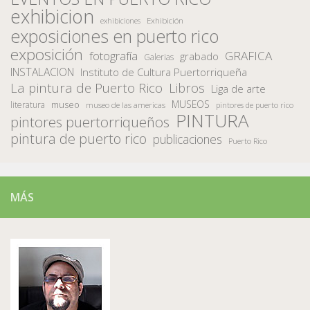
exhibicion
Exhibición
exhibiciones
exposiciones en puerto rico
exposición
fotografía
GRAFICA
grabado
Galerias
INSTALACION
Instituto de Cultura Puertorriqueña
La pintura de Puerto Rico
Libros
Liga de arte
MUSEOS
museo
literatura
museo de las americas
pintores de puerto rico
PINTURA
pintores puertorriqueños
pintura de puerto rico
publicaciones
Puerto Rico
MÁS