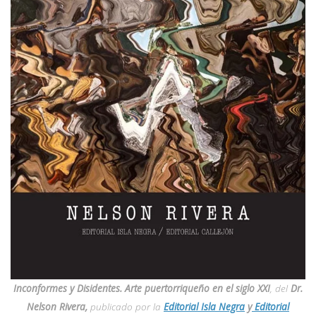
Inconformes y Disidentes. Arte puertorriqueño en el siglo XXI
, del
Dr.
Nelson Rivera,
publicado por la
Editorial Isla Negra
y
Editorial