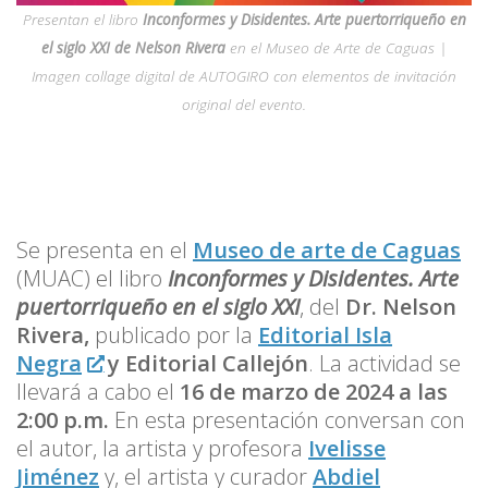
Presentan el libro
Inconformes y Disidentes. Arte puertorriqueño en
el siglo XXI de Nelson Rivera
en el Museo de Arte de Caguas |
Imagen collage digital de AUTOGIRO con elementos de invitación
original del evento.
Se presenta en el
Museo de arte de Caguas
(MUAC) el libro
Inconformes y Disidentes. Arte
puertorriqueño en el siglo XXI
, del
Dr. Nelson
Rivera,
publicado por la
Editorial Isla
Negra
y Editorial Callejón
. La actividad se
llevará a cabo el
16 de marzo de 2024 a las
2:00 p.m.
En esta presentación conversan con
el autor, la artista y profesora
Ivelisse
Jiménez
y, el artista y curador
Abdiel