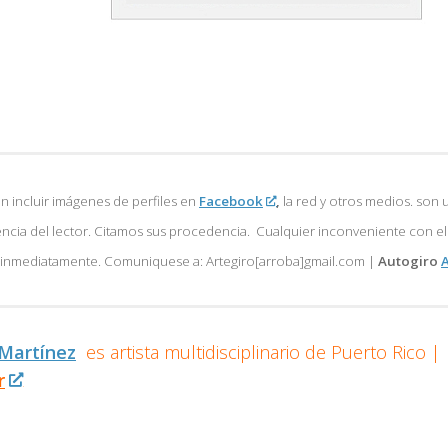
 incluir imágenes de perfiles en
Facebook
,
la red y otros medios. son u
encia del lector. Citamos sus procedencia. Cualquier inconveniente con e
á inmediatamente. Comuniquese a: Artegiro[arroba]gmail.com |
Autogiro
A
 Martínez
es artista multidisciplinario de
Puerto Rico |
r