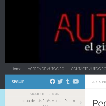
Saltar al contenido
Home
ACERCA DE AUTOGIRO
CONTACTE AUTOGIR
SEGUIR:
ARTS N
SIGUIENTE HISTORIA
Pe
La poesía de Luis Palés Matos | Puerto