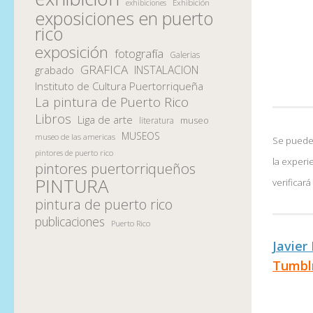
Exhibición
exhibiciones
exposiciones en puerto
rico
exposición
fotografía
Galerias
GRAFICA
INSTALACION
grabado
Instituto de Cultura Puertorriqueña
La pintura de Puerto Rico
Libros
Liga de arte
museo
literatura
MUSEOS
museo de las americas
Se pueden
pintores de puerto rico
la experi
pintores puertorriqueños
PINTURA
verificar
pintura de puerto rico
publicaciones
Puerto Rico
Javier
Tumbl