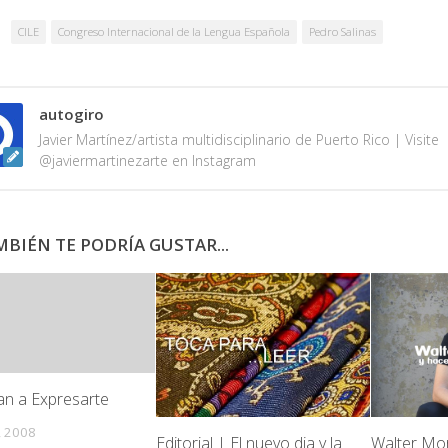
CILE
Congreso Internacional de la Lengua Española
Pedro Salinas
autogiro
Javier Martínez/artista multidisciplinario de Puerto Rico | Visite
@javiermartinezarte en Instagram
BIÉN TE PODRÍA GUSTAR...
n a Expresarte
 2008
Walter Mor
Editorial | El nuevo dia y la