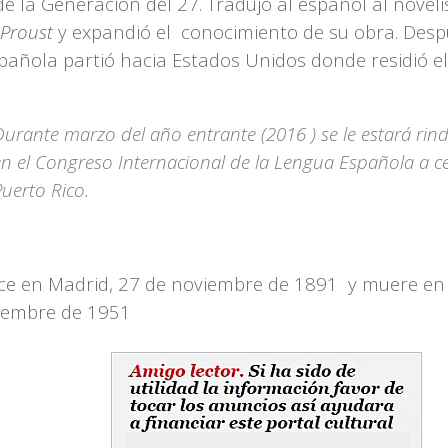
de la Generación del 27. Tradujo al español al noveli
 Proust
y expandió el conocimiento de su obra. Desp
española partió hacia Estados Unidos donde residió el
Durante marzo del año entrante (2016 ) se le estará ri
en el Congreso Internacional de la Lengua Española a c
Puerto Rico.
e en Madrid, 27 de noviembre de 1891 y muere en 
ciembre de 1951