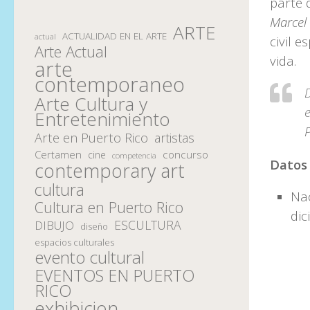
parte 
Marcel
ARTE
ACTUALIDAD EN EL ARTE
actual
civil 
Arte Actual
vida.
arte
contemporaneo
Arte Cultura y
Entretenimiento
Arte en Puerto Rico
artistas
Certamen
concurso
cine
competencia
Datos
contemporary art
cultura
Nac
Cultura en Puerto Rico
di
ESCULTURA
DIBUJO
diseño
espacios culturales
evento cultural
EVENTOS EN PUERTO
RICO
exhibicion