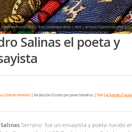
s | arte en Puerto Rico | Arte Contemporáneo | Arte | Artistas Puertorriqueños | Cu
dro Salinas el poeta y
sayista
ra y Entretenimiento
|
Redacción/ Escrito por Javier Martínez
|
Visit [a]
Autogiro Faceb
Salinas
Serrano fue un ensayista y poeta nacido e