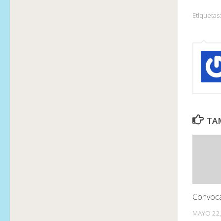
Etiquetas:
TAM
Convoca
MAYO 22,