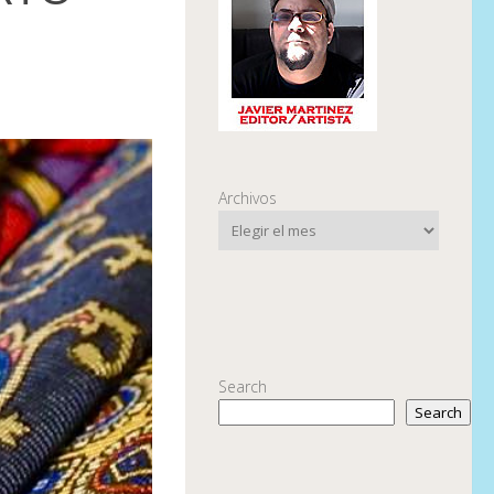
Archivos
Search
Search