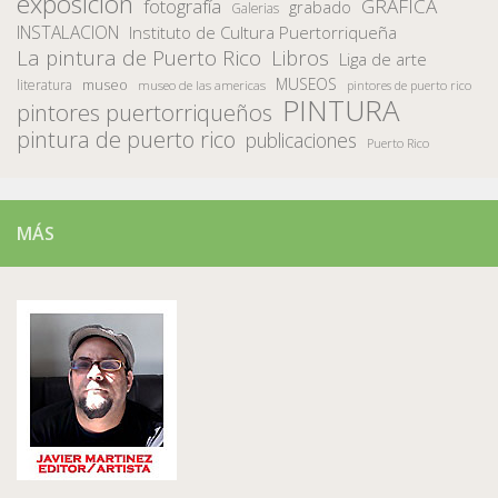
exposición
fotografía
GRAFICA
grabado
Galerias
INSTALACION
Instituto de Cultura Puertorriqueña
La pintura de Puerto Rico
Libros
Liga de arte
MUSEOS
museo
literatura
museo de las americas
pintores de puerto rico
PINTURA
pintores puertorriqueños
pintura de puerto rico
publicaciones
Puerto Rico
MÁS