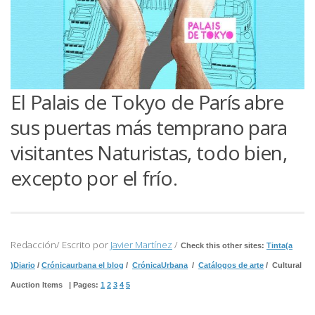
El Palais de Tokyo de París abre
sus puertas más temprano para
visitantes Naturistas, todo bien,
excepto por el frío.
Redacción/ Escrito por
Javier Martínez
/
Check this other sites:
Tinta(a
)Diario
/
Crónicaurbana el blog
/
CrónicaUrbana
/
Catálogos de arte
/ Cultural
Auction Items | Pages:
1
2
3
4
5