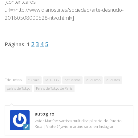
[contentcards
url=»http://www.diariosur.es/sociedad/arte-desnudo-
20180508000528-ntvo.html»]
2
3
4
5
Páginas:
1
Etiquetas:
cultura
MUSEOS
naturistas
nudismo
nudistas
palais de Tokyo
Palais de Tokyo de París
autogiro
Javier Martínez/artista multidisciplinario de Puerto
Rico | Visite @javiermartinezarte en Instagram