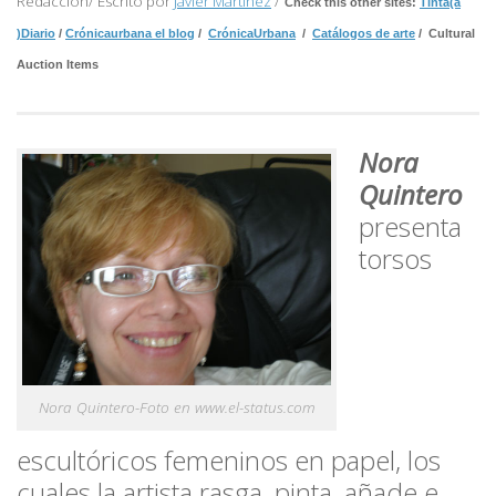
Redacción/ Escrito por
Javier Martínez
/
Check this other sites:
Tinta(a
)Diario
/
Crónicaurbana el blog
/
CrónicaUrbana
/
Catálogos de arte
/ Cultural
Auction Items
Nora
Quintero
presenta
torsos
Nora Quintero-Foto en www.el-status.com
escultóricos femeninos en papel, los
cuales la artista rasga, pinta, añade e