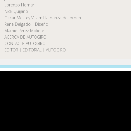
Lorenzo Homar
Nick Quijano
Oscar Mestey Villamil la danza del orden
Rene Delgado | Diseño
Marnie Pérez Moliere
ACERCA DE AUTOGIRO
CONTACTE AUTOGIRO
EDITOR | EDITORIAL | AUTOGIRO