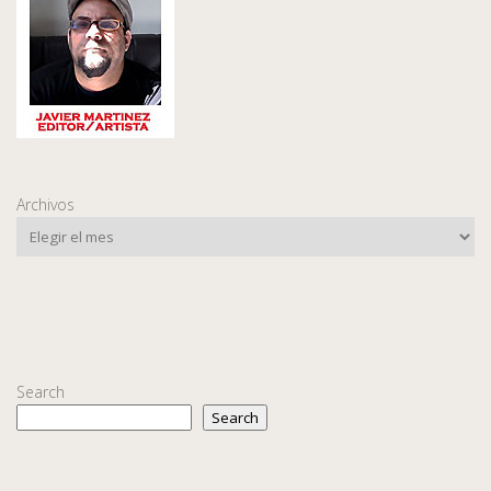
Archivos
Search
Search