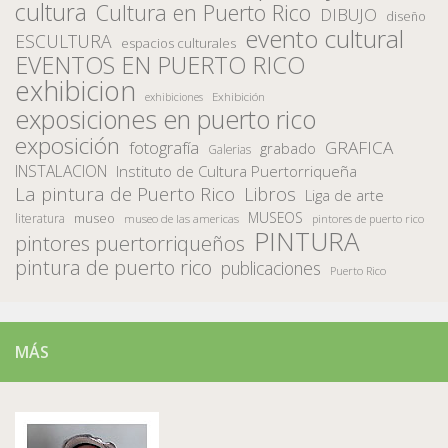
cultura
Cultura en Puerto Rico
DIBUJO
diseño
evento cultural
ESCULTURA
espacios culturales
EVENTOS EN PUERTO RICO
exhibicion
Exhibición
exhibiciones
exposiciones en puerto rico
exposición
fotografía
GRAFICA
grabado
Galerias
INSTALACION
Instituto de Cultura Puertorriqueña
La pintura de Puerto Rico
Libros
Liga de arte
MUSEOS
museo
literatura
museo de las americas
pintores de puerto rico
PINTURA
pintores puertorriqueños
pintura de puerto rico
publicaciones
Puerto Rico
MÁS