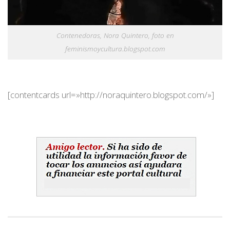
Contenedoras, Nora Quintero, foto en
feminismoycultura.blogspot.com
[contentcards url=»http://noraquintero.blogspot.com/»]