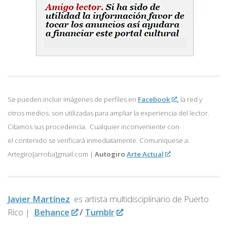
Se pueden incluir imágenes de perfiles en
Facebook
,
la red y
otros medios. son utilizadas para ampliar la experiencia del lector.
Citamos sus procedencia. Cualquier inconveniente con
el contenido se verificará inmediatamente. Comuniquese a:
Artegiro[arroba]gmail.com |
Autogiro
Arte Actual
Javier Martínez
es artista multidisciplinario de
Puerto
Rico |
Behance
/
Tumblr