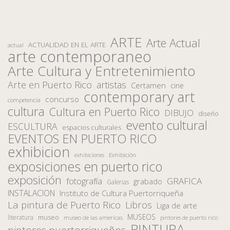
ARTE
Arte Actual
ACTUALIDAD EN EL ARTE
actual
arte contemporaneo
Arte Cultura y Entretenimiento
Arte en Puerto Rico
artistas
Certamen
cine
contemporary art
concurso
competencia
cultura
Cultura en Puerto Rico
DIBUJO
diseño
evento cultural
ESCULTURA
espacios culturales
EVENTOS EN PUERTO RICO
exhibicion
Exhibición
exhibiciones
exposiciones en puerto rico
exposición
fotografía
GRAFICA
grabado
Galerias
INSTALACION
Instituto de Cultura Puertorriqueña
La pintura de Puerto Rico
Libros
Liga de arte
MUSEOS
museo
literatura
museo de las americas
pintores de puerto rico
PINTURA
pintores puertorriqueños