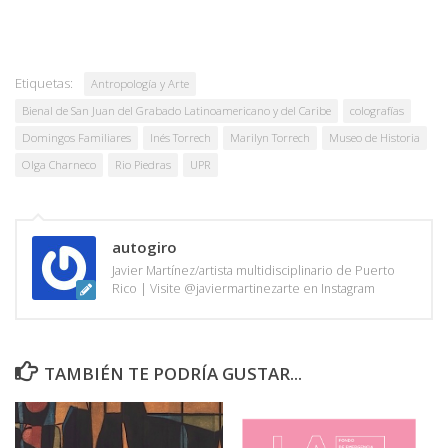
Etiquetas:
Antropología y Arte
Bienal de San Juan del Grabado Latinoamericano y del Caribe
colografías
Domingos Familiares
Inés Torrech
Marilyn Torrech
Museo de Historia
Olga Charneco
Rio Piedras
UPR
autogiro
Javier Martínez/artista multidisciplinario de Puerto
Rico | Visite @javiermartinezarte en Instagram
TAMBIÉN TE PODRÍA GUSTAR...