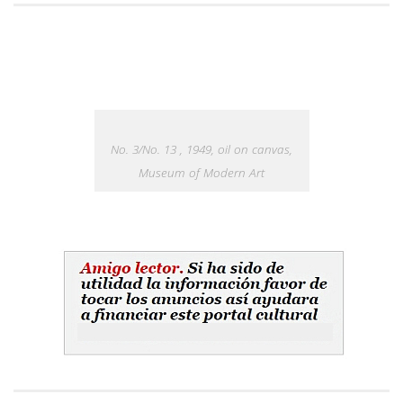
No. 3/No. 13 , 1949, oil on canvas,
Museum of Modern Art