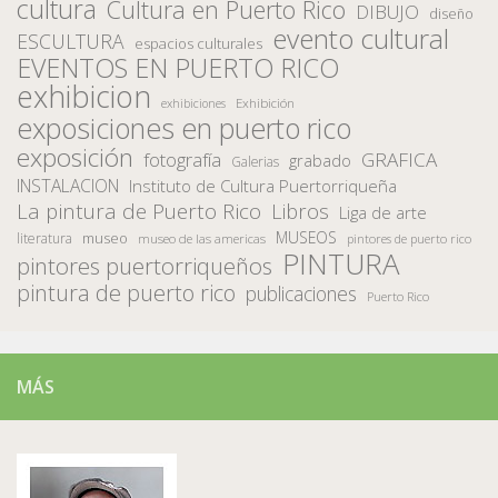
cultura
Cultura en Puerto Rico
DIBUJO
diseño
evento cultural
ESCULTURA
espacios culturales
EVENTOS EN PUERTO RICO
exhibicion
Exhibición
exhibiciones
exposiciones en puerto rico
exposición
fotografía
GRAFICA
grabado
Galerias
INSTALACION
Instituto de Cultura Puertorriqueña
La pintura de Puerto Rico
Libros
Liga de arte
MUSEOS
museo
literatura
museo de las americas
pintores de puerto rico
PINTURA
pintores puertorriqueños
pintura de puerto rico
publicaciones
Puerto Rico
MÁS