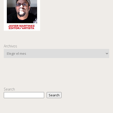
Archivos
Search
Search