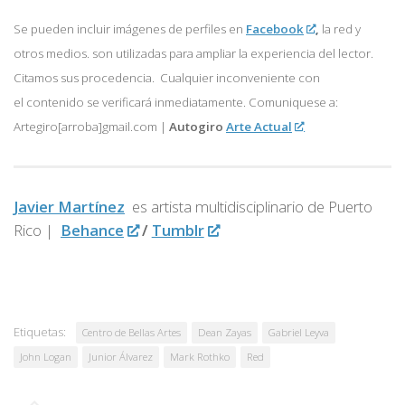
Se pueden incluir imágenes de perfiles en
Facebook
,
la red y
otros medios. son utilizadas para ampliar la experiencia del lector.
Citamos sus procedencia. Cualquier inconveniente con
el contenido se verificará inmediatamente. Comuniquese a:
Artegiro[arroba]gmail.com |
Autogiro
Arte Actual
Javier Martínez
es artista multidisciplinario de
Puerto
Rico |
Behance
/
Tumblr
Etiquetas:
Centro de Bellas Artes
Dean Zayas
Gabriel Leyva
John Logan
Junior Álvarez
Mark Rothko
Red