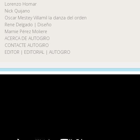
Lorenzo Homar
Nick Quijano
Oscar Mestey Villamil la danza del orden
Rene Delgado | Diseño
Marnie Pérez Moliere
ACERCA DE AUTOGIRO
CONTACTE AUTOGIRO
EDITOR | EDITORIAL | AUTOGIRO