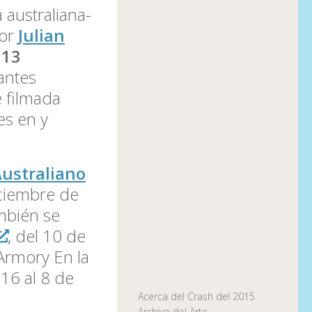
 australiana-
por
Julian
n
13
antes
e filmada
es en y
Australiano
ciembre de
mbién se
, del 10 de
 Armory En la
16 al 8 de
Acerca del Crash del 2015
Archivo del Arte