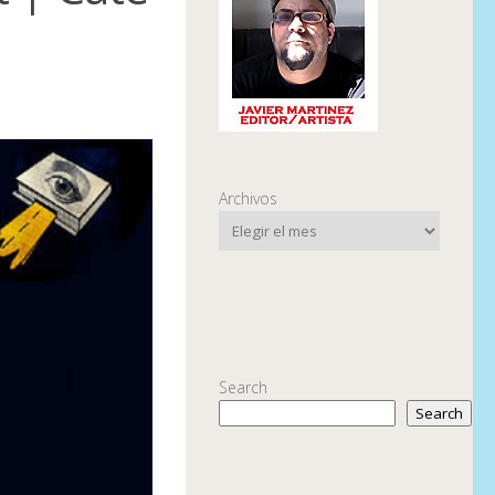
Archivos
Search
Search