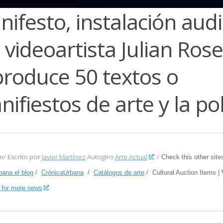
ifesto, instalación audi
 videoartista Julian Rose
produce 50 textos o
ifiestos de arte y la pol
n/ Escrito por
Javier Martínez
Autogiro
Arte Actual
/
Check this other site
bana el blog
/
CrónicaUrbana
/
Catálogos de arte
/ Cultural Auction Items |
 for more news