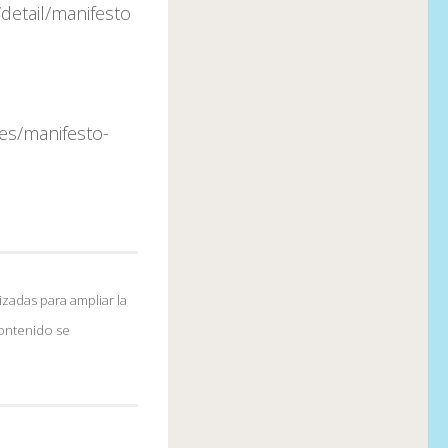
detail/manifesto
es/manifesto-
izadas para ampliar la
contenido se