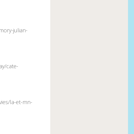
mory-julian-
ay/cate-
ies/la-et-mn-