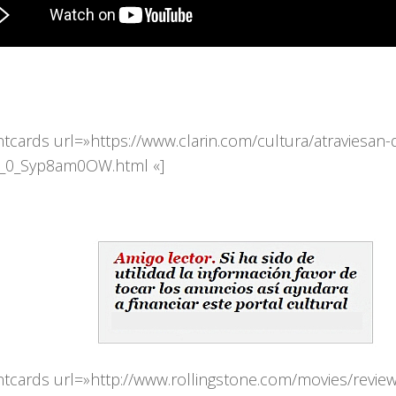
ntcards url=»https://www.clarin.com/cultura/atraviesan
ca_0_Syp8am0OW.html «]
ntcards url=»http://www.rollingstone.com/movies/revie