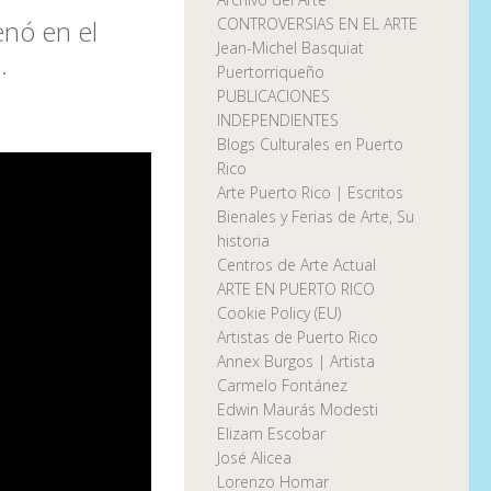
enó en el
CONTROVERSIAS EN EL ARTE
Jean-Michel Basquiat
.
Puertorriqueño
PUBLICACIONES
INDEPENDIENTES
Blogs Culturales en Puerto
Rico
Arte Puerto Rico | Escritos
Bienales y Ferias de Arte, Su
historia
Centros de Arte Actual
ARTE EN PUERTO RICO
Cookie Policy (EU)
Artistas de Puerto Rico
Annex Burgos | Artista
Carmelo Fontánez
Edwin Maurás Modesti
Elizam Escobar
José Alicea
Lorenzo Homar