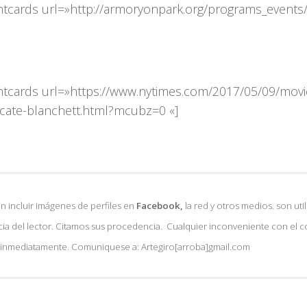
ntcards url=»http://armoryonpark.org/programs_events/
ntcards url=»https://www.nytimes.com/2017/05/09/movi
-cate-blanchett.html?mcubz=0 «]
 incluir imágenes de perfiles en
Facebook,
la red y otros medios. son util
ia del lector. Citamos sus procedencia. Cualquier inconveniente con el 
á inmediatamente. Comuniquese a: Artegiro[arroba]gmail.com