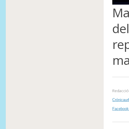
Man
del
re
man
Redacció
Crónicaur
Facebook