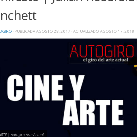
anchett
OGIRO
· PUBLICADA
AGOSTO 28, 2017
· ACTUALIZADO
AGOSTO 17, 2019
ARTE | Autogiro Arte Actual