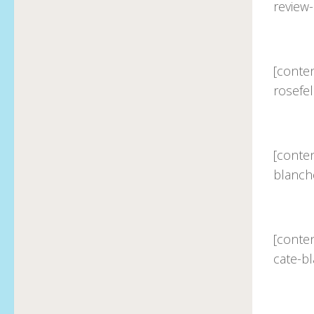
review
[conte
rosefel
[conten
blanche
[conte
cate-b