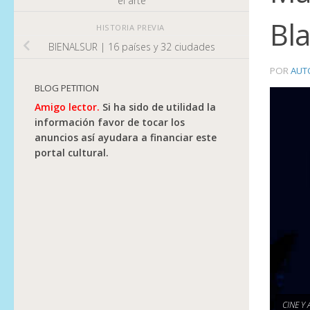
el arte
Bl
HISTORIA PREVIA
BIENALSUR | 16 países y 32 ciudades
POR
AUT
BLOG PETITION
Amigo lector.
Si ha sido de utilidad la
información favor de tocar los
anuncios así ayudara a financiar este
portal cultural.
CINE Y 