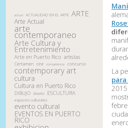
Mani
ARTE
alema
ACTUALIDAD EN EL ARTE
actual
Arte Actual
Rose
arte
difer
contemporaneo
manif
Arte Cultura y
duran
Entretenimiento
alred
Arte en Puerto Rico
artistas
Certamen
concurso
cine
competencia
contemporary art
La pe
cultura
para
Cultura en Puerto Rico
2015 
ESCULTURA
DIBUJO
diseño
mostr
espacios culturales
febre
evento cultural
ciuda
EVENTOS EN PUERTO
RICO
ener
exhibicion