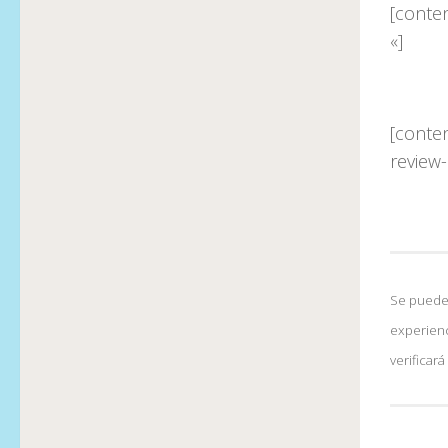
[conte
«]
[conte
review
Se pueden
experienc
verificar