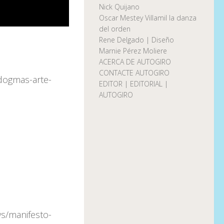
Nick Quijano
Oscar Mestey Villamil la danza
del orden
Rene Delgado | Diseño
Marnie Pérez Moliere
ACERCA DE AUTOGIRO
CONTACTE AUTOGIRO
-dogmas-arte-
EDITOR | EDITORIAL |
AUTOGIRO
ws/manifesto-