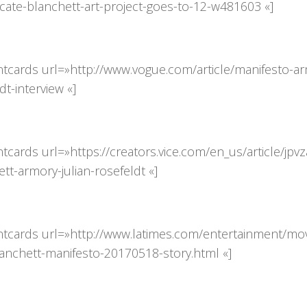
-cate-blanchett-art-project-goes-to-12-w481603 «]
ntcards url=»http://www.vogue.com/article/manifesto-ar
dt-interview «]
tcards url=»https://creators.vice.com/en_us/article/jpvz
tt-armory-julian-rosefeldt «]
ntcards url=»http://www.latimes.com/entertainment/mov
lanchett-manifesto-20170518-story.html «]