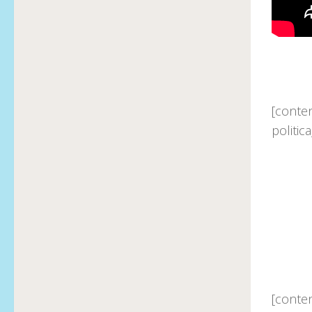
[conte
politi
[conte