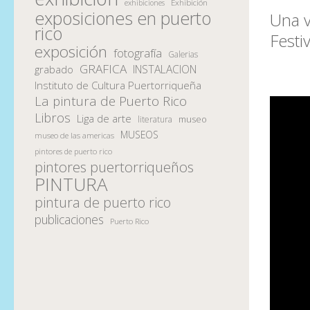
Exhibición
exhibiciones
exposiciones en puerto
Una v
rico
Festi
exposición
fotografía
Galerias
GRAFICA
INSTALACION
grabado
Instituto de Cultura Puertorriqueña
La pintura de Puerto Rico
Libros
Liga de arte
museo
literatura
MUSEOS
museo de las americas
pintores de puerto rico
pintores puertorriqueños
PINTURA
pintura de puerto rico
publicaciones
Puerto Rico