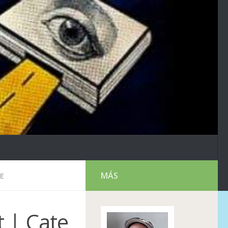
MÁS
E
t | Cate