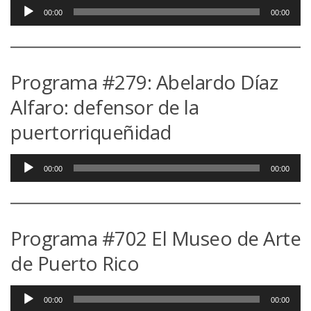
Reproductor
00:00
00:00
de
audio
Programa #279: Abelardo Díaz
Alfaro: defensor de la
puertorriqueñidad
Reproductor
00:00
00:00
de
audio
Programa #702 El Museo de Arte
de Puerto Rico
Reproductor
00:00
00:00