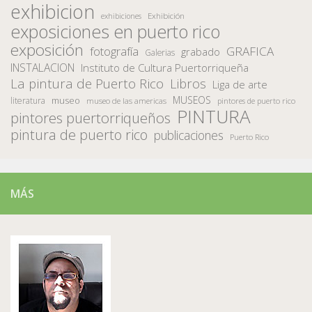
exhibicion
Exhibición
exhibiciones
exposiciones en puerto rico
exposición
fotografía
GRAFICA
grabado
Galerias
INSTALACION
Instituto de Cultura Puertorriqueña
La pintura de Puerto Rico
Libros
Liga de arte
MUSEOS
museo
literatura
museo de las americas
pintores de puerto rico
PINTURA
pintores puertorriqueños
pintura de puerto rico
publicaciones
Puerto Rico
MÁS