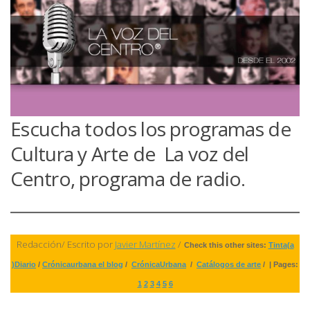
Escucha todos los programas de
Cultura y Arte de La voz del
Centro, programa de radio.
Redacción/ Escrito por
Javier Martínez
/
Check this other sites:
Tinta(a
)Diario
/
Crónicaurbana el blog
/
CrónicaUrbana
/
Catálogos de arte
/ | Pages:
1
2
3
4
5
6