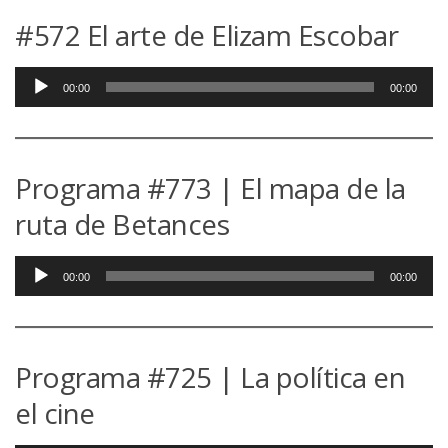
#572 El arte de Elizam Escobar
Reproductor
00:00
00:00
de
audio
Programa #773 | El mapa de la
ruta de Betances
Reproductor
00:00
00:00
de
audio
Programa #725 | La política en
el cine