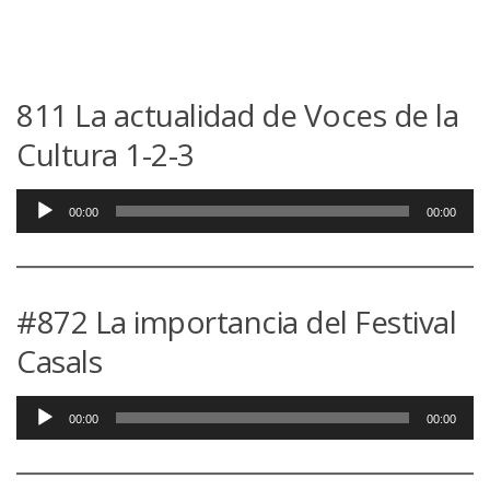
811 La actualidad de Voces de la
Cultura 1-2-3
Reproductor
00:00
00:00
de
audio
#872 La importancia del Festival
Casals
Reproductor
00:00
00:00
de
audio