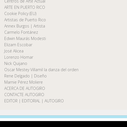
Centros de Arte Actual
ARTE EN PUERTO RICO
Cookie Policy (EU)
Artistas de Puerto Rico
Annex Burgos | Artista
Carmelo Fontánez
Edwin Maurás Modesti
Elizam Escobar
José Alicea
Lorenzo Homar
Nick Quijano
Oscar Mestey Villamil la danza del orden
Rene Delgado | Diseño
Marnie Pérez Moliere
ACERCA DE AUTOGIRO
CONTACTE AUTOGIRO
EDITOR | EDITORIAL | AUTOGIRO