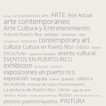
ARTE
Arte Actual
ACTUALIDAD EN EL ARTE
actual
arte contemporaneo
Arte Cultura y Entretenimiento
Arte en Puerto Rico
artistas
Certamen
cine
contemporary art
concurso
competencia
cultura
Cultura en Puerto Rico
DIBUJO
diseño
evento cultural
ESCULTURA
espacios culturales
EVENTOS EN PUERTO RICO
exhibicion
Exhibición
exhibiciones
exposiciones en puerto rico
exposición
fotografía
GRAFICA
grabado
Galerias
INSTALACION
Instituto de Cultura Puertorriqueña
La pintura de Puerto Rico
Libros
Liga de arte
MUSEOS
museo
literatura
museo de las americas
pintores de puerto rico
PINTURA
pintores puertorriqueños