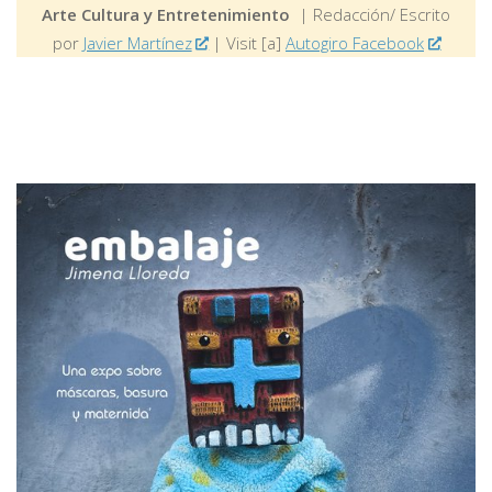
Arte Cultura y Entretenimiento
| Redacción/ Escrito
por
Javier Martínez
| Visit [a]
Autogiro Facebook