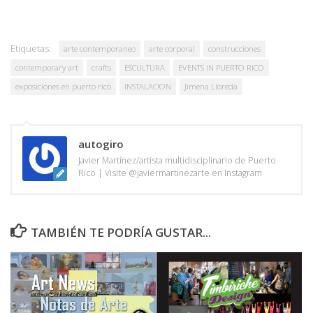
Etiquetas:
arte contemporaneo
arte corporal
construcciones
contemporary art
crafts
ESCULTURA
EVENTS IN PUERTO RICO
exposiciones en puerto rico
INSTALACION
Jimena Lloreda
autogiro
Javier Martínez/artista multidisciplinario de Puerto
Rico | Visite @javiermartinezarte en Instagram
TAMBIÉN TE PODRÍA GUSTAR...