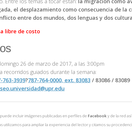
. Entre los temas a tocar están:
la migración como a
gada, el desplazamiento como consecuencia de la c
onflicto entre dos mundos, dos lenguas y dos cultura
a libre de costo
os
domingo 26 de marzo de 2017, a las 3:00pm
a recorridos guiados durante la semana:
7-763-3939
?
787-764-0000, ext. 83083
/ 83086 / 83089
seo.universidad@upr.edu
 puede incluir imágenes publicadas en perfiles de
Facebook
y de la red a
as utilizamos para ampliar la experiencia del lector y citamos su procedenc