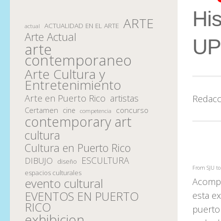
His
ARTE
ACTUALIDAD EN EL ARTE
actual
Arte Actual
UP
arte
contemporaneo
Arte Cultura y
Entretenimiento
Arte en Puerto Rico
artistas
Redacc
Certamen
concurso
cine
competencia
contemporary art
cultura
Cultura en Puerto Rico
ESCULTURA
DIBUJO
diseño
From SJU to 
espacios culturales
evento cultural
Acompa
EVENTOS EN PUERTO
esta e
RICO
puerto
exhibicion