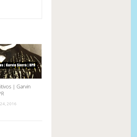
itivos | Garvin
PR
24, 2016