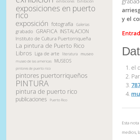
grabado
Exhibición
exhibiciones
exposiciones en puerto
arries
rico
y el c
exposición
fotografía
Galerias
GRAFICA
INSTALACION
grabado
Entrad
Instituto de Cultura Puertorriqueña
La pintura de Puerto Rico
Dat
Libros
Liga de arte
museo
literatura
MUSEOS
museo de las americas
el 
pintores de puerto rico
pintores puertorriqueños
Par
PINTURA
78
pintura de puerto rico
mu
publicaciones
Puerto Rico
Esta nota
medios, l