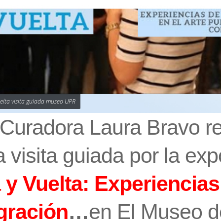
uelta visita guiada museo UPR
Curadora Laura Bravo re
 visita guiada por la exp
 y Vuelta: Experiencias
gración
…
en
El Museo d