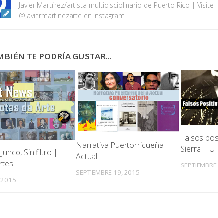
Javier Martínez/artista multidisciplinario de Puerto Rico | Visite
@javiermartinezarte en Instagram
BIÉN TE PODRÍA GUSTAR...
Falsos pos
Narrativa Puertorriqueña
Sierra | U
unco, Sin filtro |
Actual
rtes
SEPTIEMBRE 
SEPTIEMBRE 19, 2015
 2015