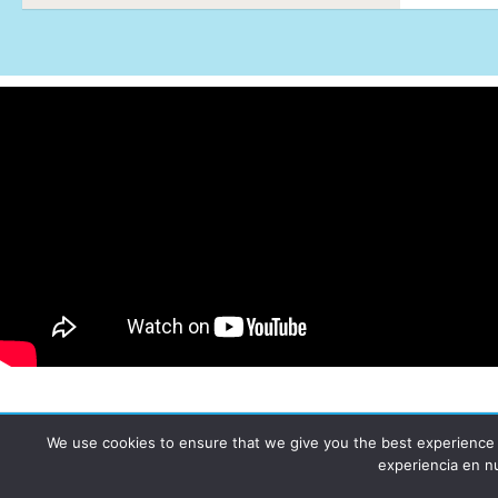
We use cookies to ensure that we give you the best experience on
AUTOGIRO/el giro del arte actual © JAVIER MARTINEZ 2026. All 
experiencia en n
Funciona con
- Diseñado con el
Tema Hueman