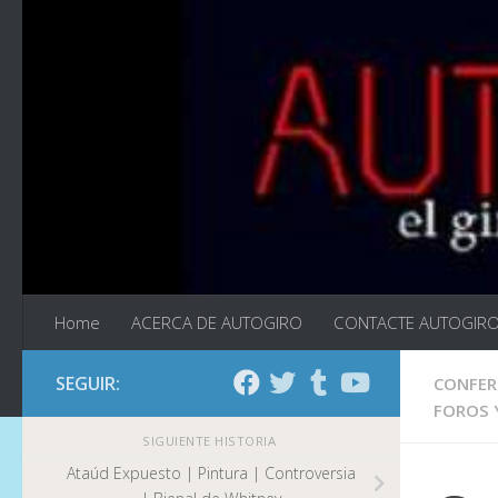
Saltar al contenido
Home
ACERCA DE AUTOGIRO
CONTACTE AUTOGIR
SEGUIR:
CONFER
FOROS 
SIGUIENTE HISTORIA
Ataúd Expuesto | Pintura | Controversia