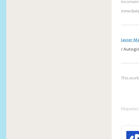
inconveni
inmediat
Javier M
/
Autogir
This work
Etiquetas: