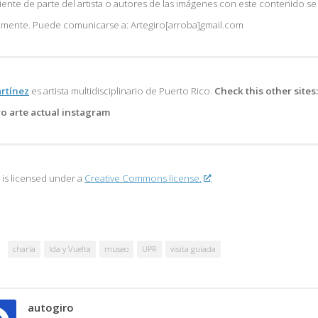
ente de parte del artista o autores de las imágenes con este contenido s
amente. Puede comunicarse a: Artegiro[arroba]gmail.com
artínez
es artista multidisciplinario de
Puerto Rico.
Check this other sites
o arte actual instagram
 is licensed under a
Creative Commons license.
charla
Ida y Vuelta
museo
UPR
visita guiada
autogiro