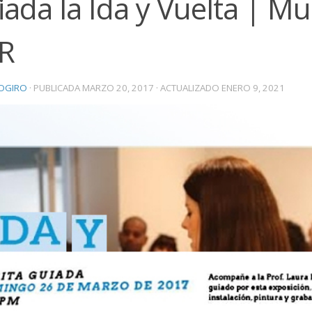
ada la Ida y Vuelta | M
R
OGIRO
· PUBLICADA
MARZO 20, 2017
· ACTUALIZADO
ENERO 9, 2021