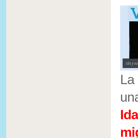
ida y v
La 
una
Ida
mi