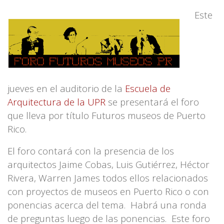
Este
jueves en el auditorio de la
Escuela de
Arquitectura de la UPR
se presentará el foro
que lleva por título
Futuros museos de Puerto
Rico.
El foro contará con la presencia de los
arquitectos
Jaime Cobas, Luis Gutiérrez, Héctor
Rivera, Warren James
todos ellos relacionados
con proyectos de museos en Puerto Rico o con
ponencias acerca del tema. Habrá una ronda
de preguntas luego de las ponencias. Este foro