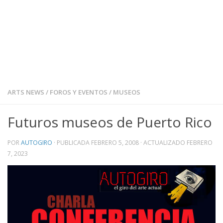
ARTS NEWS
/
FOROS Y EVENTOS
/
MUSEOS
Futuros museos de Puerto Rico
POR
AUTOGIRO
· PUBLICADA
FEBRERO 5, 2008
· ACTUALIZADO
FEBRERO
7, 2023