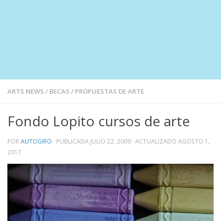
ARTS NEWS
/
BECAS
/
PROPUESTAS DE ARTE
Fondo Lopito cursos de arte
POR
AUTOGIRO
· PUBLICADA
JULIO 22, 2009
· ACTUALIZADO
AGOSTO 1,
2017