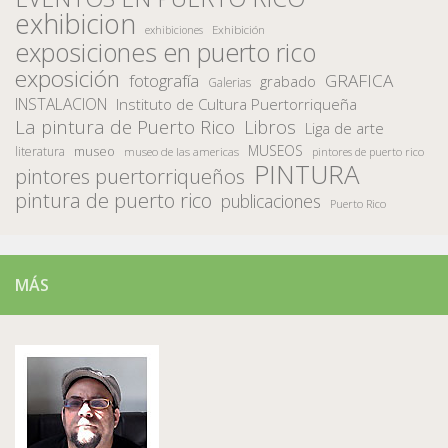
exhibicion
Exhibición
exhibiciones
exposiciones en puerto rico
exposición
fotografía
GRAFICA
grabado
Galerias
INSTALACION
Instituto de Cultura Puertorriqueña
La pintura de Puerto Rico
Libros
Liga de arte
MUSEOS
museo
literatura
museo de las americas
pintores de puerto rico
PINTURA
pintores puertorriqueños
pintura de puerto rico
publicaciones
Puerto Rico
MÁS