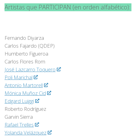
Artistas que PARTICIPAN (en orden alfabético):
Fernando Diyarza
Carlos Fajardo (QDEP)
Humberto Figueroa
Carlos Flores Rom
José Lazcarro Toquero
Poli Marichal
Antonio Martorell
Mónica Muñoz Cid
Edgard Luiggi
Roberto Rodríguez
Garvin Sierra
Rafael Trelles
Yolanda Velázquez