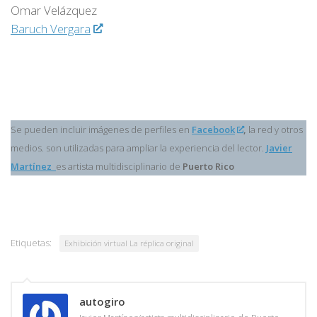
Omar Velázquez
Baruch Vergara
Se pueden incluir imágenes de perfiles en
Facebook
,
la red y otros
medios. son utilizadas para ampliar la experiencia del lector.
Javier
Martínez
es artista multidisciplinario de
Puerto Rico
Etiquetas:
Exhibición virtual La réplica original
autogiro