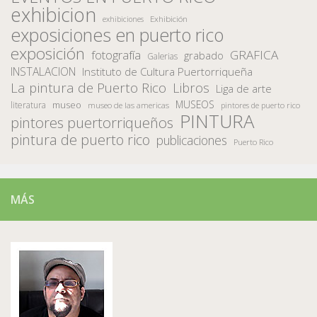
exhibicion
Exhibición
exhibiciones
exposiciones en puerto rico
exposición
fotografía
GRAFICA
grabado
Galerias
INSTALACION
Instituto de Cultura Puertorriqueña
La pintura de Puerto Rico
Libros
Liga de arte
MUSEOS
museo
literatura
museo de las americas
pintores de puerto rico
PINTURA
pintores puertorriqueños
pintura de puerto rico
publicaciones
Puerto Rico
MÁS