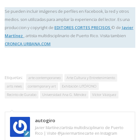
Se pueden incluir imágenes de perfiles en Facebook, la red y otros
medios. son utilizadas para ampliar la experiencia del lector. Es una
produccion y copyright de
EDITORES CORTES PRECISOS
© de
Javier
Martínez
, artista multidisciplinario de Puerto Rico. Visita tambien
CRONICA URBANA.COM
Etiquetas:
arte contemporaneo
Arte Cultura y Entretenimiento
arts news
contemporary art
Exhibición LITÓFONO
Recinto de Gurabo
Universidad Ana G. Méndez
Víctor Vázquez
autogiro
Javier Martínez/artista multidisciplinario de Puerto
Rico | Visite @javiermartinezarte en Instagram