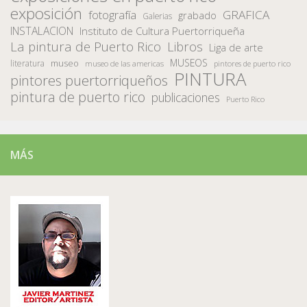
exposición
fotografía
GRAFICA
grabado
Galerias
INSTALACION
Instituto de Cultura Puertorriqueña
La pintura de Puerto Rico
Libros
Liga de arte
MUSEOS
museo
literatura
museo de las americas
pintores de puerto rico
PINTURA
pintores puertorriqueños
pintura de puerto rico
publicaciones
Puerto Rico
MÁS