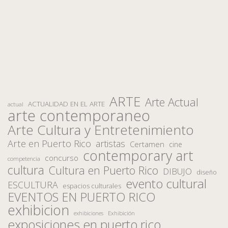
ARTE
Arte Actual
ACTUALIDAD EN EL ARTE
actual
arte contemporaneo
Arte Cultura y Entretenimiento
Arte en Puerto Rico
artistas
Certamen
cine
contemporary art
concurso
competencia
cultura
Cultura en Puerto Rico
DIBUJO
diseño
evento cultural
ESCULTURA
espacios culturales
EVENTOS EN PUERTO RICO
exhibicion
Exhibición
exhibiciones
exposiciones en puerto rico