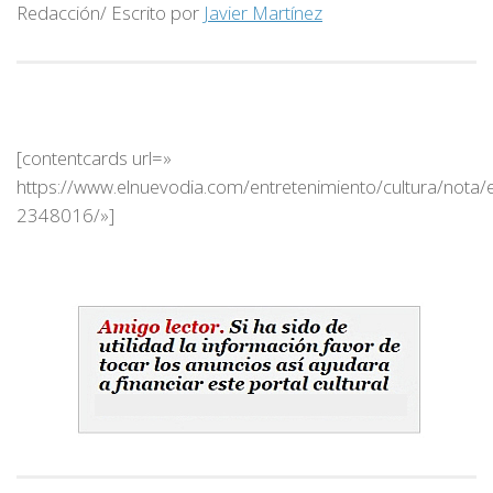
Redacción/ Escrito por
Javier Martínez
[contentcards url=»
https://www.elnuevodia.com/entretenimiento/cultura/nota/
2348016/»]