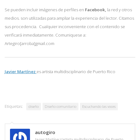
Se pueden incluir imágenes de perfiles en
Facebook,
la red y otros
medios. son utilizadas para ampliar la experiencia del lector. Citamos
sus procedencia. Cualquier inconveniente con el contenido se
verificará inmediatamente. Comuniquese a:
Artegiro[arroba]gmail.com
Javier Martínez
es artista multidisciplinario de
Puerto Rico
Etiquetas:
diseño
Diseño comunitario
Escuchando las voces
autogiro
Javier Martínez/artista multidisciplinario de Puerto