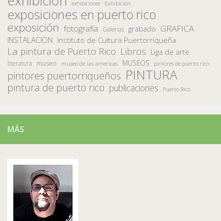
exhibicion
Exhibición
exhibiciones
exposiciones en puerto rico
exposición
fotografía
GRAFICA
grabado
Galerias
INSTALACION
Instituto de Cultura Puertorriqueña
La pintura de Puerto Rico
Libros
Liga de arte
MUSEOS
museo
literatura
museo de las americas
pintores de puerto rico
PINTURA
pintores puertorriqueños
pintura de puerto rico
publicaciones
Puerto Rico
MÁS