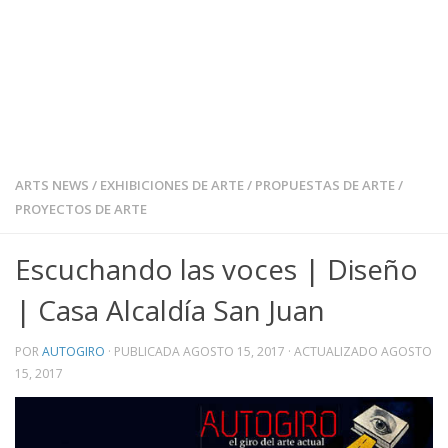
ARTS NEWS
/
EXHIBICIONES DE ARTE
/
PROPUESTAS DE ARTE
/
PROYECTOS DE ARTE
Escuchando las voces | Diseño
| Casa Alcaldía San Juan
POR
AUTOGIRO
· PUBLICADA
AGOSTO 15, 2017
· ACTUALIZADO
AGOSTO
15, 2017