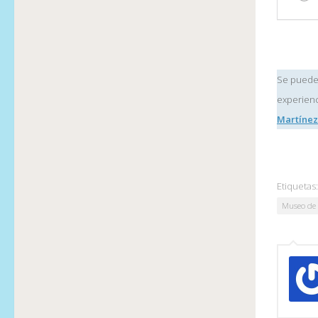
Se pueden
experienc
Martíne
Etiquetas:
Museo de 