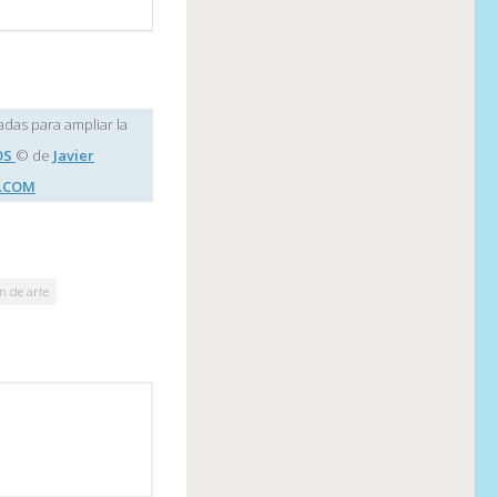
adas para ampliar la
OS
© de
Javier
.COM
n de arte