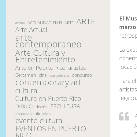
El Mu
ARTE
ACTUALIDAD EN EL ARTE
actual
marzo 
Arte Actual
arte
retrosp
contemporaneo
La expo
Arte Cultura y
Entretenimiento
ochent
locació
Arte en Puerto Rico
artistas
Certamen
concurso
cine
competencia
contemporary art
Para e
artista
cultura
Cultura en Puerto Rico
legado.
ESCULTURA
DIBUJO
diseño
espacios culturales
A
evento cultural
p
EVENTOS EN PUERTO
RICO