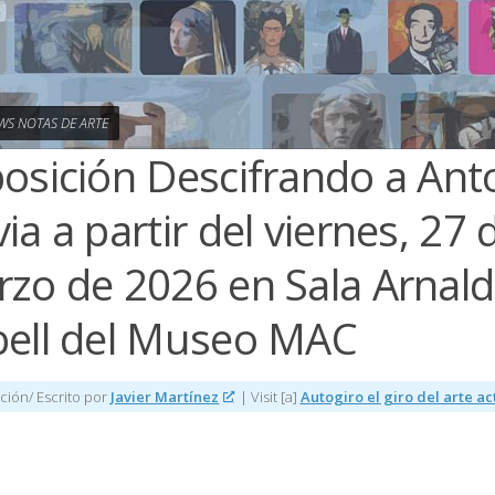
WS NOTAS DE ARTE
osición Descifrando a Ant
ia a partir del viernes, 27 
zo de 2026 en Sala Arnal
ell del Museo MAC
ción/ Escrito por
Javier Martínez
| Visit [a]
Autogiro el giro del arte a