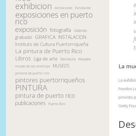
exhibicion
e
Exhibición
exhibiciones
exposiciones en puerto
i
rico
i
exposición
fotografía
u
Galerias
GRAFICA
INSTALACION
grabado
f
Instituto de Cultura Puertorriqueña
La pintura de Puerto Rico
Libros
Liga de arte
museo
literatura
La mue
MUSEOS
museo de las americas
pintores de puerto rico
pintores puertorriqueños
La exhibi
PINTURA
Fondos Le
pintura de puerto rico
provisto 
publicaciones
Puerto Rico
Getty Fou
Des