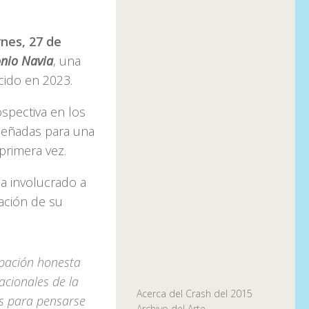
rnes, 27 de
onio Navia
, una
ecido en 2023.
ospectiva en los
señadas para una
primera vez.
a involucrado a
vación de su
pación honesta
acionales de la
Acerca del Crash del 2015
es para pensarse
Archivo del Arte