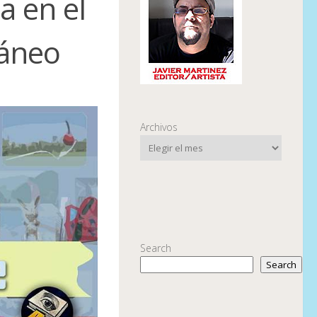
a en el
áneo
Archivos
Search
Search