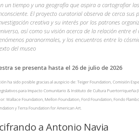
n un tiempo y una geografía que aspira a cartografiar las
nconsciente. El proyecto curatorial observa de cerca sus 
nvestigación creativa y su interés por los patrones organi
niverso, así como su visión acerca de la relación entre el 
enómenos paranormales, y los encuentros entre lo cósmico
texto del museo
stra se presenta hasta el 26 de julio de 2026
ción ha sido posible gracias al auspicio de: Teiger Foundation, Comisión Esp
gislativos para Impacto Comunitario & Instituto de Cultura Puertorriqueña (I
por: Wallace Foundation, Mellon Foundation, Ford Foundation, Fondo Flamboy
ndation y Terra Foundation for American Art.
cifrando a Antonio Navia