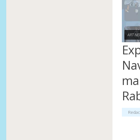
ART NE
Exp
Nav
mar
Rab
Redac