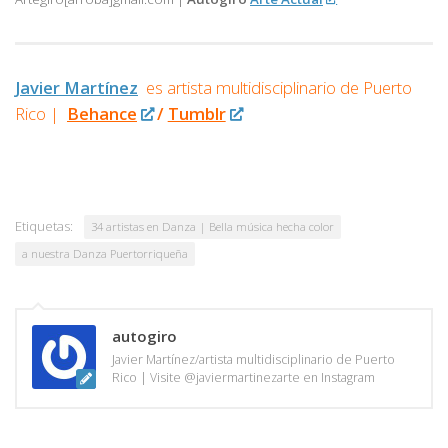
Javier Martínez
es artista multidisciplinario de
Puerto
Rico |
Behance
/
Tumblr
Etiquetas:
34 artistas en Danza | Bella música hecha color
a nuestra Danza Puertorriqueña
autogiro
Javier Martínez/artista multidisciplinario de Puerto
Rico | Visite @javiermartinezarte en Instagram