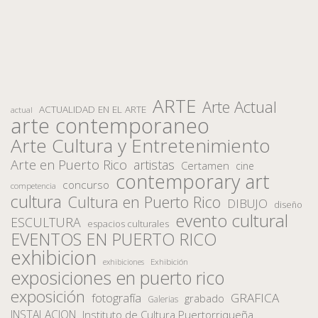
ARTE
Arte Actual
ACTUALIDAD EN EL ARTE
actual
arte contemporaneo
Arte Cultura y Entretenimiento
Arte en Puerto Rico
artistas
Certamen
cine
contemporary art
concurso
competencia
cultura
Cultura en Puerto Rico
DIBUJO
diseño
evento cultural
ESCULTURA
espacios culturales
EVENTOS EN PUERTO RICO
exhibicion
Exhibición
exhibiciones
exposiciones en puerto rico
exposición
fotografía
GRAFICA
grabado
Galerias
INSTALACION
Instituto de Cultura Puertorriqueña