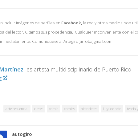
 incluir imágenes de perfiles en
Facebook,
la red y otros medios. son util
ia del lector. Citamos sus procedencia. Cualquier inconveniente con el 
á inmediatamente. Comuniquese a: Artegiro[arroba]gmail.com
 Martínez
es artista multidisciplinario de
Puerto Rico |
r
arte secuencial
clases
comic
comics
historietas
Liga de arte
teoria 
autogiro