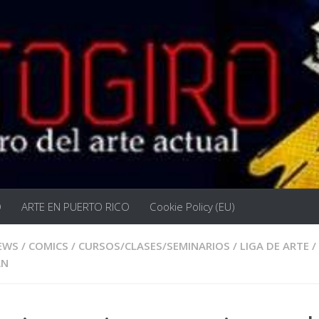
O
ARTE EN PUERTO RICO
Cookie Policy (EU)
EWS
/
COMICS
/
CURSOS/CLASES/SEMINARIOS
/
LIGA DE ARTE
/
AN