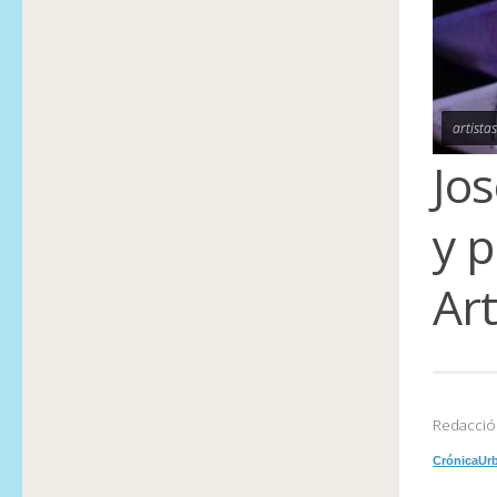
artista
Jo
y p
Art
Redacció
CrónicaUr