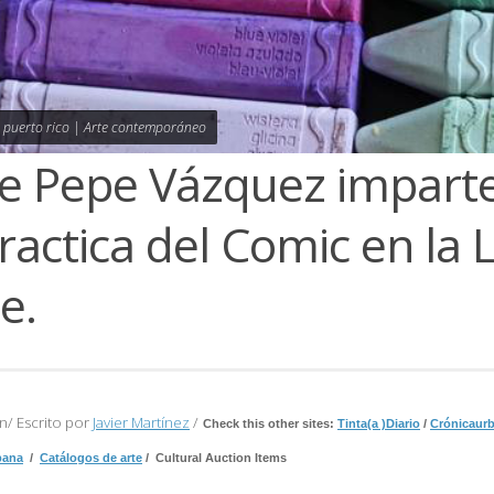
s puerto rico | Arte contemporáneo
se Pepe Vázquez imparte
ractica del Comic en la 
e.
n/ Escrito por
Javier Martínez
/
Check this other sites:
Tinta(a )Diario
/
Crónicaurb
bana
/
Catálogos de arte
/ Cultural Auction Items