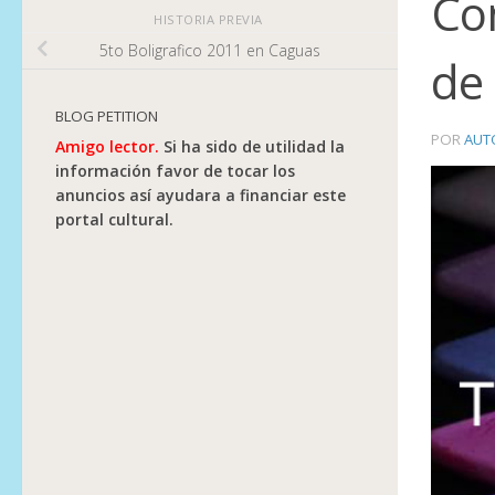
Com
HISTORIA PREVIA
5to Boligrafico 2011 en Caguas
de 
BLOG PETITION
POR
AUT
Amigo lector.
Si ha sido de utilidad la
información favor de tocar los
anuncios así ayudara a financiar este
portal cultural.