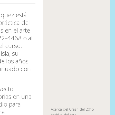
squez
está
práctica del
s en el arte
22-4468 o al
el curso
.
sla, su
de los años
tinuado con
yecto
orias en una
dio para
Acerca del Crash del 2015
ha
Archivo del Arte