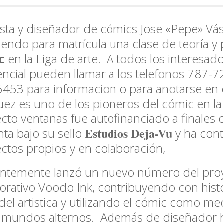
tista y diseñador de cómics
Jose «Pepe» Vá
iendo para matrícula una clase de teoría y 
c
en la
Liga de arte
. A todos los interesado
ncial pueden llamar a los
telefonos 787-7
453 para informacion o para anotarse en 
ez es uno de los pioneros del cómic en la i
cto ventanas fue autofinanciado a finales 
Estudios Deja-Vu
ta bajo su sello
y ha con
ctos propios y en colaboración,
entemente lanzó un nuevo número del pro
orativo
Voodo Ink
, contribuyendo con hist
 del artistica y utilizando el cómic como me
r mundos alternos. Además de diseñador 