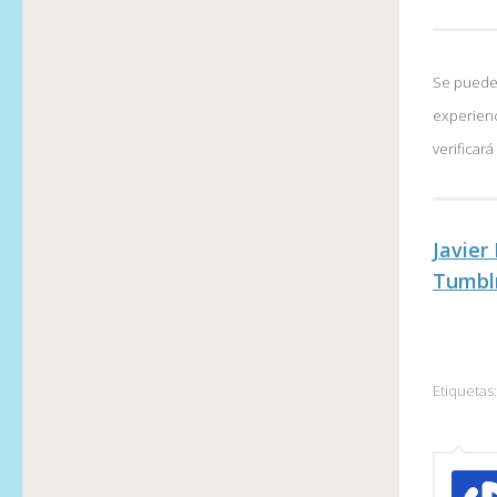
Se pueden
experienc
verificar
Javier
Tumbl
Etiquetas: