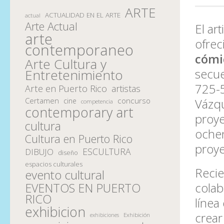
ARTE
ACTUALIDAD EN EL ARTE
actual
Arte Actual
El ar
arte
ofrec
contemporaneo
cómi
Arte Cultura y
secue
Entretenimiento
725-5
Arte en Puerto Rico
artistas
Vázqu
Certamen
concurso
cine
competencia
contemporary art
proye
cultura
ochen
Cultura en Puerto Rico
proye
ESCULTURA
DIBUJO
diseño
espacios culturales
Reci
evento cultural
colab
EVENTOS EN PUERTO
RICO
línea
exhibicion
crea
Exhibición
exhibiciones