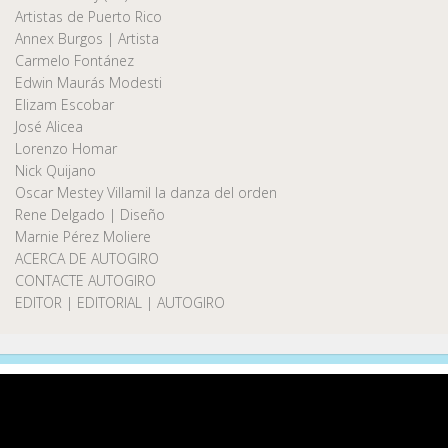
Artistas de Puerto Rico
Annex Burgos | Artista
Carmelo Fontánez
Edwin Maurás Modesti
Elizam Escobar
José Alicea
Lorenzo Homar
Nick Quijano
Oscar Mestey Villamil la danza del orden
Rene Delgado | Diseño
Marnie Pérez Moliere
ACERCA DE AUTOGIRO
CONTACTE AUTOGIRO
EDITOR | EDITORIAL | AUTOGIRO