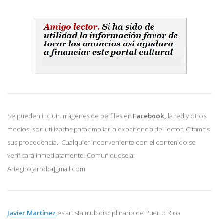
Se pueden incluir imágenes de perfiles en
Facebook,
la red y otros
medios. son utilizadas para ampliar la experiencia del lector. Citamos
sus procedencia. Cualquier inconveniente con el contenido se
verificará inmediatamente. Comuniquese a:
Artegiro[arroba]gmail.com
Javier Martínez
es artista multidisciplinario de
Puerto Rico