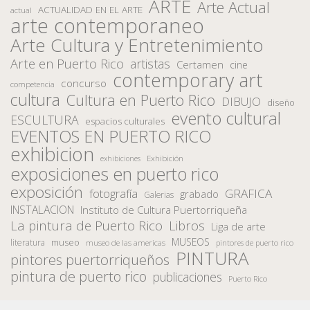
ARTE
Arte Actual
ACTUALIDAD EN EL ARTE
actual
arte contemporaneo
Arte Cultura y Entretenimiento
Arte en Puerto Rico
artistas
Certamen
cine
contemporary art
concurso
competencia
cultura
Cultura en Puerto Rico
DIBUJO
diseño
evento cultural
ESCULTURA
espacios culturales
EVENTOS EN PUERTO RICO
exhibicion
Exhibición
exhibiciones
exposiciones en puerto rico
exposición
fotografía
GRAFICA
grabado
Galerias
INSTALACION
Instituto de Cultura Puertorriqueña
La pintura de Puerto Rico
Libros
Liga de arte
MUSEOS
museo
literatura
museo de las americas
pintores de puerto rico
PINTURA
pintores puertorriqueños
pintura de puerto rico
publicaciones
Puerto Rico