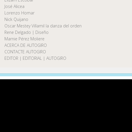
José Alicea
Lorenzo Homar
Nick Quijano
Oscar Mestey Villamil la danza del orden
Rene Delgado | Diseño
Marnie Pérez Moliere
ACERCA DE AUTOGIRO
CONTACTE AUTOGIRO
EDITOR | EDITORIAL | AUTOGIRO