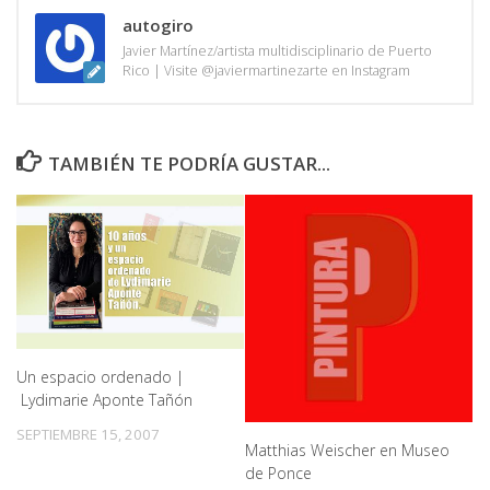
autogiro
Javier Martínez/artista multidisciplinario de Puerto
Rico | Visite @javiermartinezarte en Instagram
TAMBIÉN TE PODRÍA GUSTAR...
Un espacio ordenado |
Lydimarie Aponte Tañón
SEPTIEMBRE 15, 2007
Matthias Weischer en Museo
de Ponce