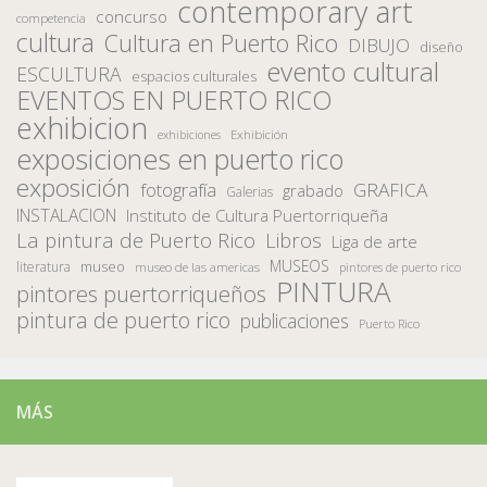
contemporary art
concurso
competencia
cultura
Cultura en Puerto Rico
DIBUJO
diseño
evento cultural
ESCULTURA
espacios culturales
EVENTOS EN PUERTO RICO
exhibicion
Exhibición
exhibiciones
exposiciones en puerto rico
exposición
fotografía
GRAFICA
grabado
Galerias
INSTALACION
Instituto de Cultura Puertorriqueña
La pintura de Puerto Rico
Libros
Liga de arte
MUSEOS
museo
literatura
museo de las americas
pintores de puerto rico
PINTURA
pintores puertorriqueños
pintura de puerto rico
publicaciones
Puerto Rico
MÁS