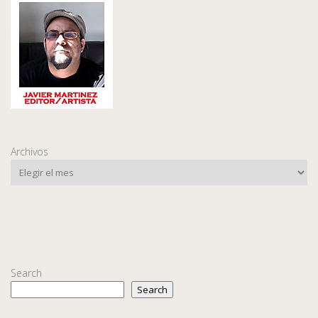
Archivos
Search
Search