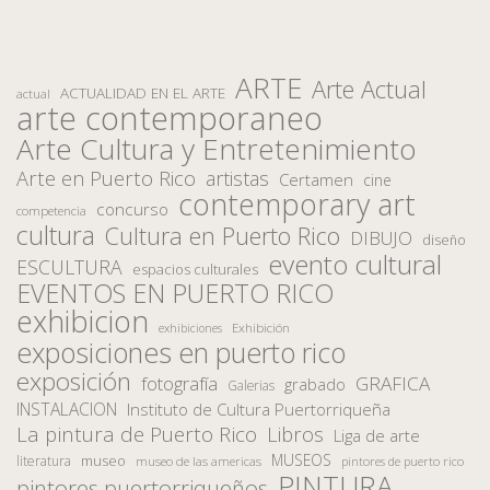
ARTE
Arte Actual
ACTUALIDAD EN EL ARTE
actual
arte contemporaneo
Arte Cultura y Entretenimiento
Arte en Puerto Rico
artistas
Certamen
cine
contemporary art
concurso
competencia
cultura
Cultura en Puerto Rico
DIBUJO
diseño
evento cultural
ESCULTURA
espacios culturales
EVENTOS EN PUERTO RICO
exhibicion
Exhibición
exhibiciones
exposiciones en puerto rico
exposición
fotografía
GRAFICA
grabado
Galerias
INSTALACION
Instituto de Cultura Puertorriqueña
La pintura de Puerto Rico
Libros
Liga de arte
MUSEOS
museo
literatura
museo de las americas
pintores de puerto rico
PINTURA
pintores puertorriqueños