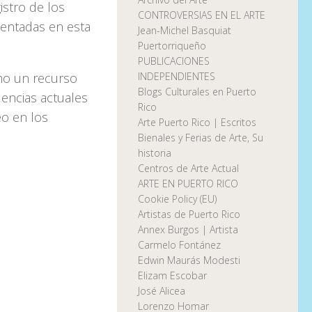
stro de los
CONTROVERSIAS EN EL ARTE
esentadas en esta
Jean-Michel Basquiat
Puertorriqueño
PUBLICACIONES
mo un recurso
INDEPENDIENTES
Blogs Culturales en Puerto
dencias actuales
Rico
o en los
Arte Puerto Rico | Escritos
Bienales y Ferias de Arte, Su
historia
Centros de Arte Actual
ARTE EN PUERTO RICO
Cookie Policy (EU)
Artistas de Puerto Rico
Annex Burgos | Artista
 $40.00
Carmelo Fontánez
Edwin Maurás Modesti
Elizam Escobar
José Alicea
Lorenzo Homar