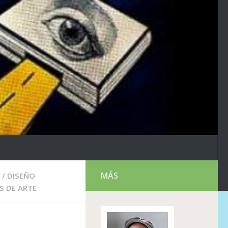
MÁS
/
DISEÑO
S DE ARTE