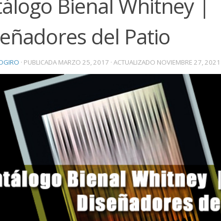
álogo Bienal Whitney |
eñadores del Patio
OGIRO
· PUBLICADA
MARZO 25, 2017
· ACTUALIZADO
NOVIEMBRE 27, 2021