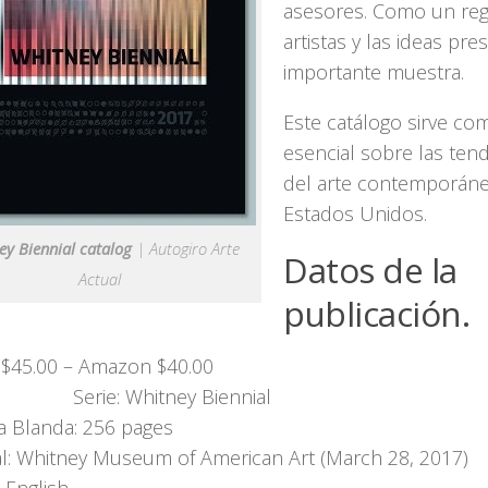
asesores. Como un regi
artistas y las ideas pr
importante muestra.
Este catálogo sirve co
esencial sobre las ten
del arte contemporáne
Estados Unidos.
ey Biennial catalog
| Autogiro Arte
Datos de la
Actual
publicación.
ecio: $45.00 – Amazon
e: Whitney Biennial
a Blanda: 256 pages
ial: Whitney Museum of American Art (March 28, 2017)