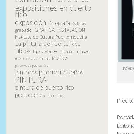
Exhibición
exhibiciones
exposiciones en puerto
rico
exposición
fotografía
Galerias
GRAFICA
INSTALACION
grabado
Instituto de Cultura Puertorriqueña
La pintura de Puerto Rico
Libros
Liga de arte
museo
literatura
MUSEOS
museo de las americas
pintores de puerto rico
Whitn
pintores puertorriqueños
PINTURA
pintura de puerto rico
publicaciones
Puerto Rico
Pr
Seri
Portad
Editor