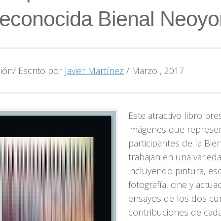
reconocida Bienal Neoyo
ión/ Escrito por
Javier Martínez
/ Marzo , 2017
Este atractivo libro pr
imágenes que represen
participantes de la Bien
trabajan en una varie
incluyendo pintura, esc
fotografía, cine y actu
ensayos de los dos cu
contribuciones de cad