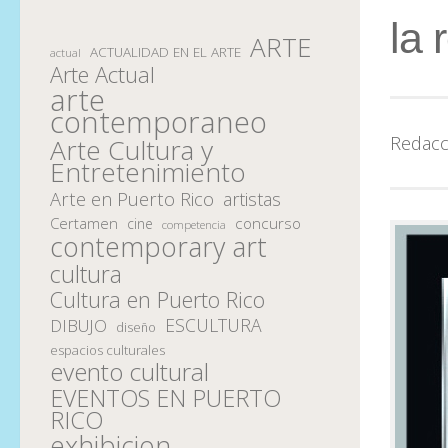
la 
ARTE
ACTUALIDAD EN EL ARTE
actual
Arte Actual
arte
contemporaneo
Redacc
Arte Cultura y
Entretenimiento
Arte en Puerto Rico
artistas
Certamen
concurso
cine
competencia
contemporary art
cultura
Cultura en Puerto Rico
ESCULTURA
DIBUJO
diseño
espacios culturales
evento cultural
EVENTOS EN PUERTO
RICO
exhibicion