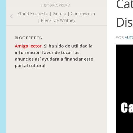
Cat
HISTORIA PREVIA
Ataúd Expuesto | Pintura | Controversia
Dis
| Bienal de Whitney
POR
AUT
BLOG PETITION
Amigo lector.
Si ha sido de utilidad la
información favor de tocar los
anuncios así ayudara a financiar este
portal cultural.