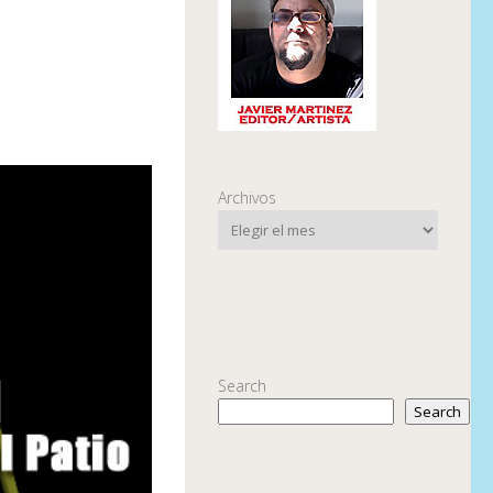
Archivos
Search
Search