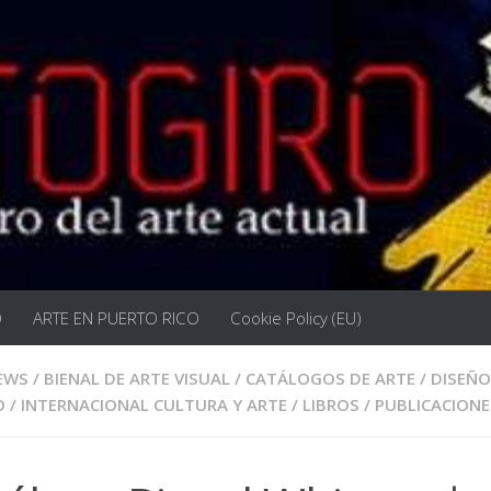
O
ARTE EN PUERTO RICO
Cookie Policy (EU)
EWS
/
BIENAL DE ARTE VISUAL
/
CATÁLOGOS DE ARTE
/
DISEÑO
O
/
INTERNACIONAL CULTURA Y ARTE
/
LIBROS
/
PUBLICACIONE