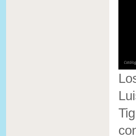
Catálog
Lo
Lu
Tig
con