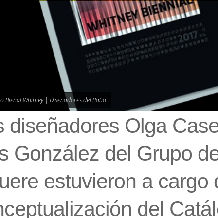
o Bienal Whitney | Diseñadores del Patio
s diseñadores Olga Casel
is González del Grupo d
uere estuvieron a cargo 
ceptualización del Catá