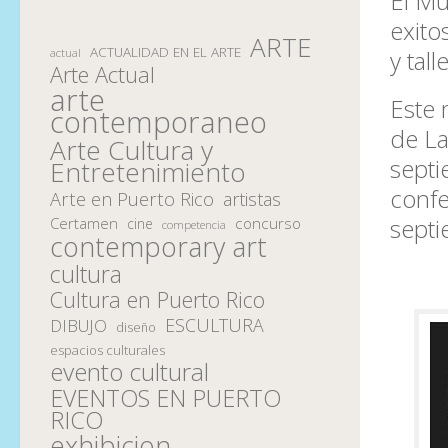
El Mu
exit
ARTE
ACTUALIDAD EN EL ARTE
y tall
actual
Arte Actual
arte
Este
contemporaneo
de La
Arte Cultura y
septi
Entretenimiento
confe
Arte en Puerto Rico
artistas
septi
Certamen
concurso
cine
competencia
contemporary art
cultura
Cultura en Puerto Rico
ESCULTURA
DIBUJO
diseño
espacios culturales
evento cultural
EVENTOS EN PUERTO
RICO
exhibicion