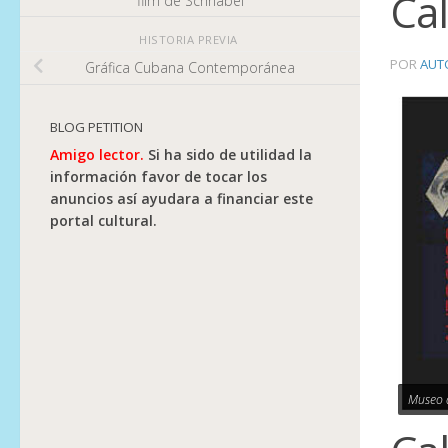
Ca
film de Schnabel
HISTORIA PREVIA
POR
AUT
Gráfica Cubana Contemporánea
BLOG PETITION
Amigo lector.
Si ha sido de utilidad la
información favor de tocar los
anuncios así ayudara a financiar este
portal cultural.
Museo d