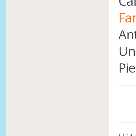
Ca
Fa
Ant
Uni
Pi