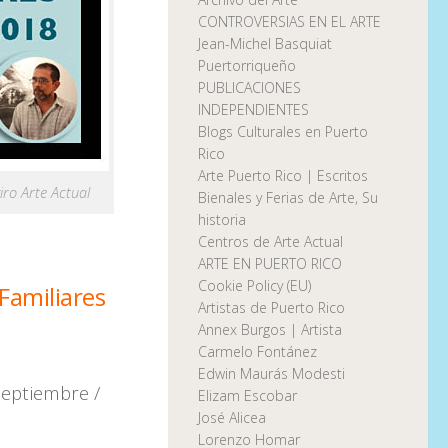
CONTROVERSIAS EN EL ARTE
Jean-Michel Basquiat
Puertorriqueño
PUBLICACIONES
INDEPENDIENTES
Blogs Culturales en Puerto
Rico
Arte Puerto Rico | Escritos
iro Arte Actual
Bienales y Ferias de Arte, Su
historia
Centros de Arte Actual
ARTE EN PUERTO RICO
Cookie Policy (EU)
Familiares
Artistas de Puerto Rico
Annex Burgos | Artista
Carmelo Fontánez
Edwin Maurás Modesti
septiembre /
Elizam Escobar
José Alicea
Lorenzo Homar