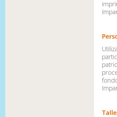
impri
Impar
Pers
Utili
parti
patri
proce
fondo
Impar
Talle