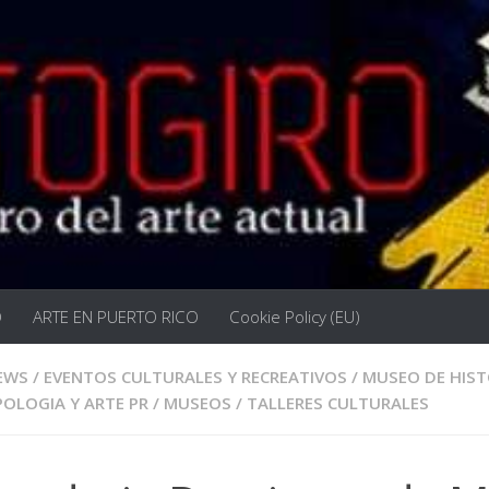
O
ARTE EN PUERTO RICO
Cookie Policy (EU)
EWS
/
EVENTOS CULTURALES Y RECREATIVOS
/
MUSEO DE HIST
OLOGIA Y ARTE PR
/
MUSEOS
/
TALLERES CULTURALES