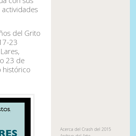
núa con sus
 actividades
os del Grito
 17-23
Lares,
go 23 de
 histórico
Acerca del Crash del 2015
Archivo del Arte