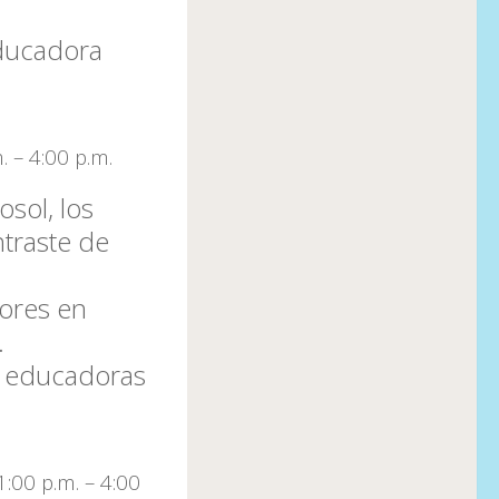
educadora
. – 4:00 p.m.
sol, los
ntraste de
ores en
.
as educadoras
:00 p.m. – 4:00