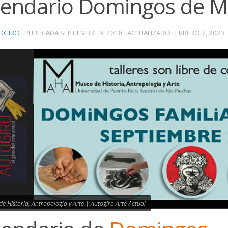
lendario Domingos de 
OGIRO
· PUBLICADA
SEPTIEMBRE 9, 2018
· ACTUALIZADO
FEBRERO 7, 2023
e Historia, Antropología y Arte | Autogiro Arte Actual