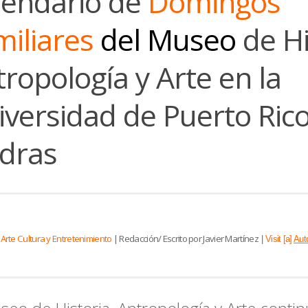
lendario de
Domingos
miliares
del Museo
de Hi
ropología y Arte en la
versidad de Puerto Rico
edras
Arte Cultura y Entretenimiento
|
Redacción/ Escrito por Javier Martínez
|
Visit [a]
Aut