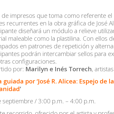
r de impresos que toma como referente el
es recurrentes en la obra gráfica de José A
cipante diseñará un módulo a relieve utiliz
ial maleable como la plastilina. Con ellos d
pados en patrones de repetición y alterna
cipantes podrán intercambiar sellos para e
tras configuraciones.
tido por:
Marilyn e Inés Torrech
, artist
a guiada por ‘José R. Alicea: Espejo de la
anidad
’
 septiembre / 3:00 p.m. – 4:00 p.m.
te recorrido, ofrecido por el artista y prof