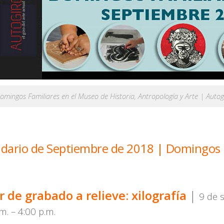
omingos Familiares en el Museo de Historia, Antropología y Arte | Autog
dario de Septiembre de 2018 | Domingos 
r de grabado a relieve: xilografía
|
9 de 
m. – 4:00 p.m.