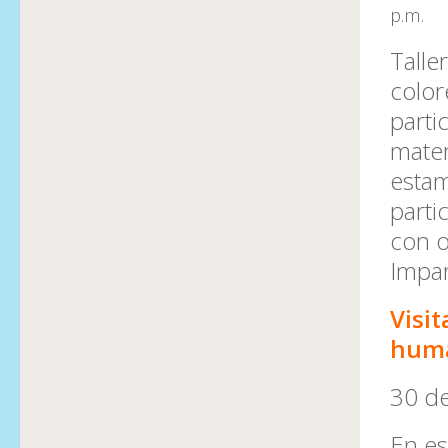
p.m.
Talle
color
parti
mater
estam
parti
con o
Impar
Visit
hum
30 de
En es