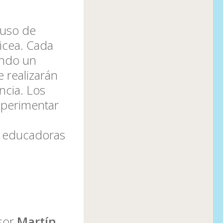
 uso de
licea. Cada
ando un
e realizarán
ncia. Los
xperimentar
as educadoras
esor
Martín