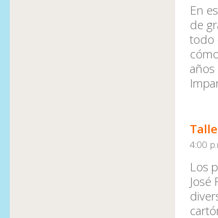
En es
de gr
todo 
cómo 
años 
Impar
Tall
4:00 p
Los p
José 
diver
cartó