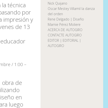
Nick Quijano
 la técnica
Oscar Mestey Villamil la danza
 pasando por
del orden
 la impresión y
Rene Delgado | Diseño
Marnie Pérez Moliere
venes de 13
ACERCA DE AUTOGIRO
CONTACTE AUTOGIRO
ta educador
EDITOR | EDITORIAL |
AUTOGIRO
mbre / 1:00 –
a obra de
ilizando
diseño en
para luego