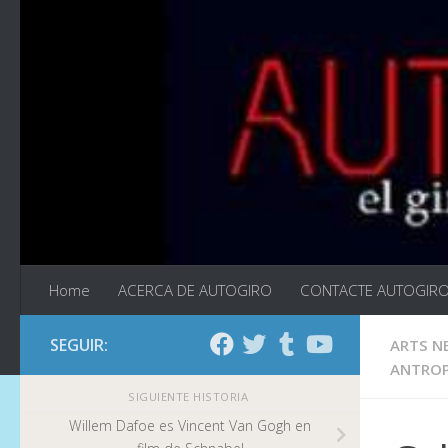
Saltar al contenido
Home
ACERCA DE AUTOGIRO
CONTACTE AUTOGIR
SEGUIR:
ARTS N
ANTROP
SIGUIENTE HISTORIA
Willem Dafoe es Vincent Van Gogh en