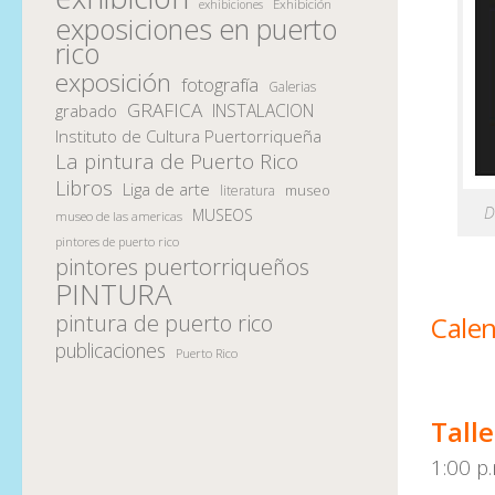
Exhibición
exhibiciones
exposiciones en puerto
rico
exposición
fotografía
Galerias
GRAFICA
INSTALACION
grabado
Instituto de Cultura Puertorriqueña
La pintura de Puerto Rico
Libros
Liga de arte
museo
literatura
D
MUSEOS
museo de las americas
pintores de puerto rico
pintores puertorriqueños
PINTURA
pintura de puerto rico
Calen
publicaciones
Puerto Rico
Talle
1:00 p.