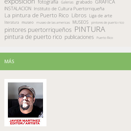
exposición
fotografía
GRAFICA
grabado
Galerias
INSTALACION
Instituto de Cultura Puertorriqueña
La pintura de Puerto Rico
Libros
Liga de arte
MUSEOS
museo
literatura
museo de las americas
pintores de puerto rico
PINTURA
pintores puertorriqueños
pintura de puerto rico
publicaciones
Puerto Rico
MÁS