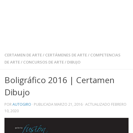
CERTAMEN DE ARTE
/
CERTÁMENES DE ARTE
/
COMPETENCIAS
DE ARTE
/
CONCURSOS DE ARTE
/
DIBUJO
Boligráfico 2016 | Certamen
Dibujo
POR
AUTOGIRO
· PUBLICADA
MARZO 21, 2016
· ACTUALIZADO
FEBRERO
10, 2020