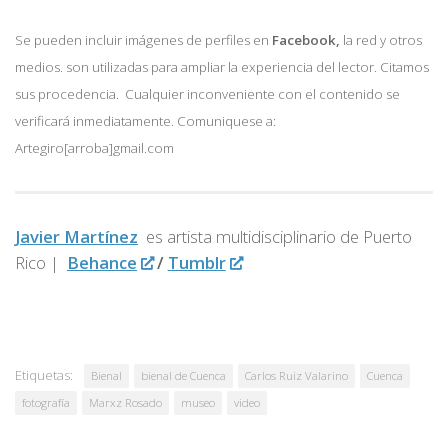
Se pueden incluir imágenes de perfiles en
Facebook,
la red y otros
medios. son utilizadas para ampliar la experiencia del lector. Citamos
sus procedencia. Cualquier inconveniente con el contenido se
verificará inmediatamente. Comuniquese a:
Artegiro[arroba]gmail.com
Javier Martínez
es artista multidisciplinario de
Puerto
Rico |
Behance
/
Tumblr
Etiquetas:
Bienal
bienal de Cuenca
Carlos Ruiz Valarino
Cuenca
fotografía
Marxz Rosado
museo
video