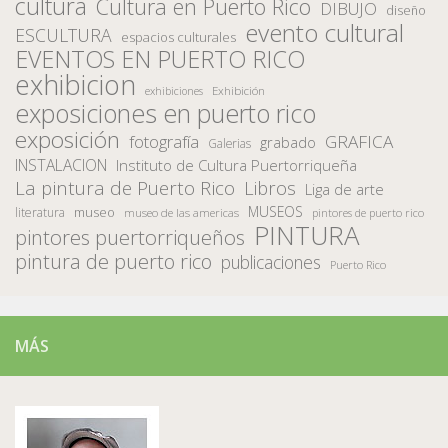
cultura
Cultura en Puerto Rico
DIBUJO
diseño
evento cultural
ESCULTURA
espacios culturales
EVENTOS EN PUERTO RICO
exhibicion
Exhibición
exhibiciones
exposiciones en puerto rico
exposición
fotografía
GRAFICA
grabado
Galerias
INSTALACION
Instituto de Cultura Puertorriqueña
La pintura de Puerto Rico
Libros
Liga de arte
MUSEOS
museo
literatura
museo de las americas
pintores de puerto rico
PINTURA
pintores puertorriqueños
pintura de puerto rico
publicaciones
Puerto Rico
MÁS