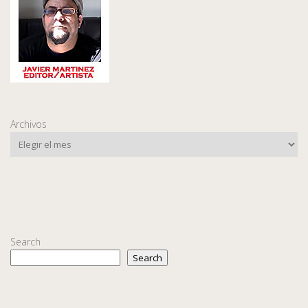
Archivos
Search
Search