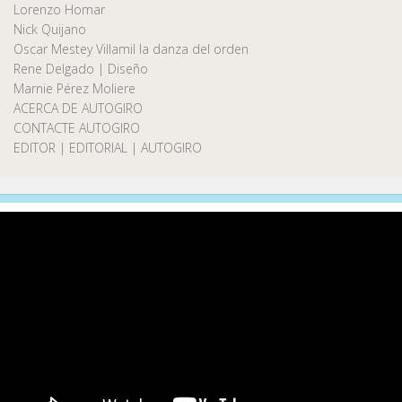
Lorenzo Homar
Nick Quijano
Oscar Mestey Villamil la danza del orden
Rene Delgado | Diseño
Marnie Pérez Moliere
ACERCA DE AUTOGIRO
CONTACTE AUTOGIRO
EDITOR | EDITORIAL | AUTOGIRO