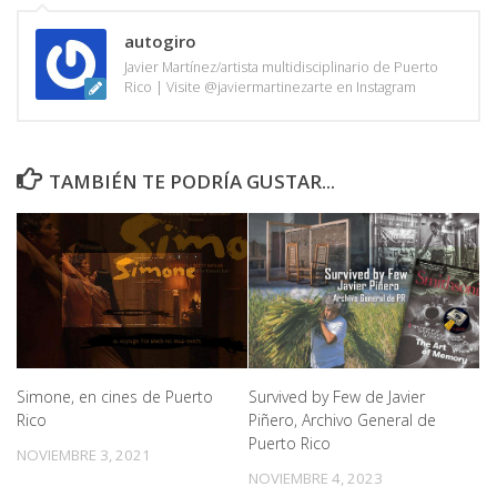
autogiro
Javier Martínez/artista multidisciplinario de Puerto
Rico | Visite @javiermartinezarte en Instagram
TAMBIÉN TE PODRÍA GUSTAR...
Simone, en cines de Puerto
Survived by Few de Javier
Rico
Piñero, Archivo General de
Puerto Rico
NOVIEMBRE 3, 2021
NOVIEMBRE 4, 2023