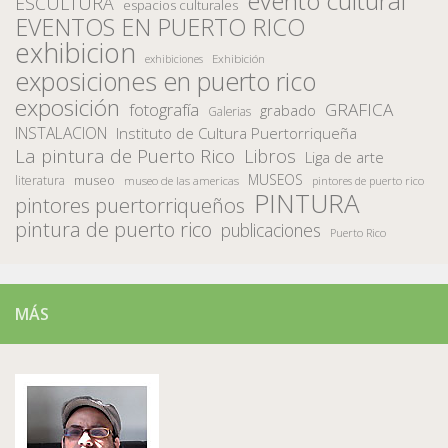
evento cultural
ESCULTURA
espacios culturales
EVENTOS EN PUERTO RICO
exhibicion
Exhibición
exhibiciones
exposiciones en puerto rico
exposición
fotografía
GRAFICA
grabado
Galerias
INSTALACION
Instituto de Cultura Puertorriqueña
La pintura de Puerto Rico
Libros
Liga de arte
MUSEOS
museo
literatura
museo de las americas
pintores de puerto rico
PINTURA
pintores puertorriqueños
pintura de puerto rico
publicaciones
Puerto Rico
MÁS