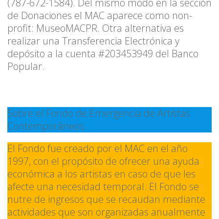
(787-672-1584). Del mismo modo en la sección
de Donaciones el MAC aparece como non-
profit: MuseoMACPR. Otra alternativa es
realizar una Transferencia Electrónica y
depósito a la cuenta #203453949 del Banco
Popular.
Sobre el Fondo de Emergencia de Artistas
Contemporáneos
El Fondo fue creado por el MAC en el año
1997, con el propósito de ofrecer una ayuda
económica a los artistas en caso de que les
afecte una necesidad temporal. El Fondo se
nutre de ingresos que se recaudan mediante
actividades que son organizadas anualmente