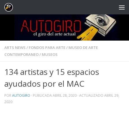
Saltar al contenido
ARTS NEWS
/
FONDOS PARA ARTE
/
MUSEO DE ARTE
CONTEMPORANEO
/
MUSEOS
134 artistas y 15 espacios
ayudados por el MAC
POR
AUTOGIRO
· PUBLICADA
ABRIL 28, 2020
· ACTUALIZADO
ABRIL 29,
2020