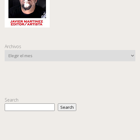
Archivos
Search
Search