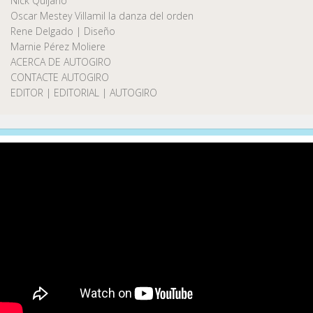
Nick Quijano
Oscar Mestey Villamil la danza del orden
Rene Delgado | Diseño
Marnie Pérez Moliere
ACERCA DE AUTOGIRO
CONTACTE AUTOGIRO
EDITOR | EDITORIAL | AUTOGIRO