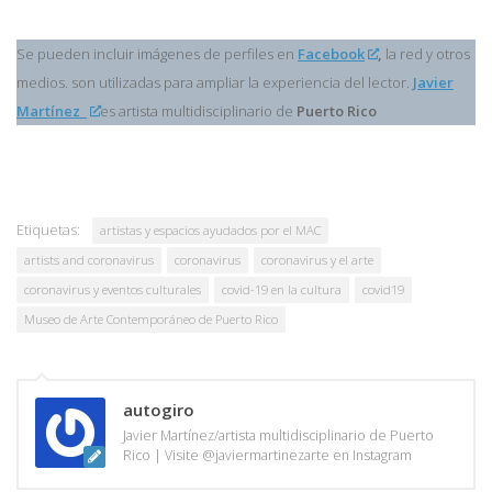
Se pueden incluir imágenes de perfiles en
Facebook
,
la red y otros
medios. son utilizadas para ampliar la experiencia del lector.
Javier
Martínez
es artista multidisciplinario de
Puerto Rico
Etiquetas:
artistas y espacios ayudados por el MAC
artists and coronavirus
coronavirus
coronavirus y el arte
coronavirus y eventos culturales
covid-19 en la cultura
covid19
Museo de Arte Contemporáneo de Puerto Rico
autogiro
Javier Martínez/artista multidisciplinario de Puerto
Rico | Visite @javiermartinezarte en Instagram