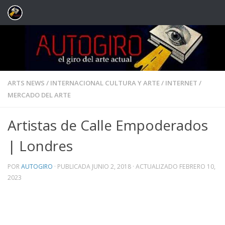
Saltar al contenido
ARTS NEWS
/
INTERNACIONAL CULTURA Y ARTE
/
INTERNET
/
MERCADO DEL ARTE
Artistas de Calle Empoderados
| Londres
POR
AUTOGIRO
· PUBLICADA
JUNIO 2, 2018
· ACTUALIZADO
FEBRERO 10,
2023