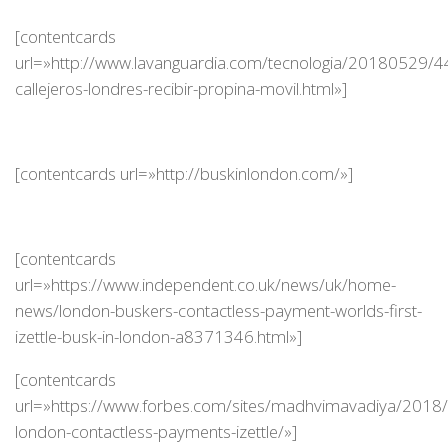
[contentcards
url=»http://www.lavanguardia.com/tecnologia/20180529/
callejeros-londres-recibir-propina-movil.html»]
[contentcards url=»http://buskinlondon.com/»]
[contentcards
url=»https://www.independent.co.uk/news/uk/home-
news/london-buskers-contactless-payment-worlds-first-
izettle-busk-in-london-a8371346.html»]
[contentcards
url=»https://www.forbes.com/sites/madhvimavadiya/2018/
london-contactless-payments-izettle/»]