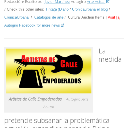
Redacción/ Escrito por
Javier Martínez
Autogiro
Arte Actual
/
Check this other sites:
Tinta(a )Diario
/
Crónicaurbana el blog
/
CrónicaUrbana
/
Catálogos de arte
/ Cultural Auction Items |
Visit [a]
Autogiro Facebook for more news
La
medida
Artistas de Calle Empoderados
| Autogiro Arte
Actual
pretende subsanar la problemática