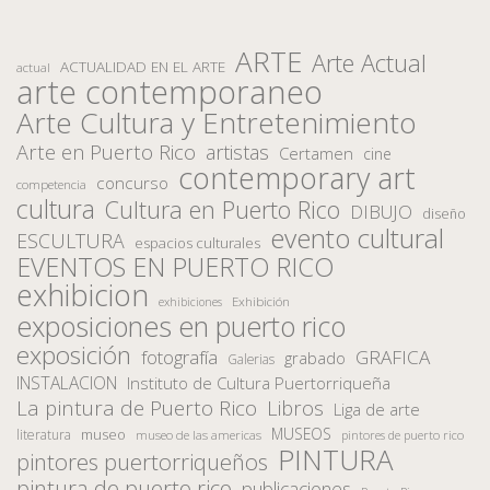
ARTE
Arte Actual
ACTUALIDAD EN EL ARTE
actual
arte contemporaneo
Arte Cultura y Entretenimiento
Arte en Puerto Rico
artistas
Certamen
cine
contemporary art
concurso
competencia
cultura
Cultura en Puerto Rico
DIBUJO
diseño
evento cultural
ESCULTURA
espacios culturales
EVENTOS EN PUERTO RICO
exhibicion
Exhibición
exhibiciones
exposiciones en puerto rico
exposición
fotografía
GRAFICA
grabado
Galerias
INSTALACION
Instituto de Cultura Puertorriqueña
La pintura de Puerto Rico
Libros
Liga de arte
MUSEOS
museo
literatura
museo de las americas
pintores de puerto rico
PINTURA
pintores puertorriqueños
pintura de puerto rico
publicaciones