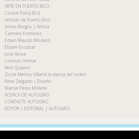
ARTE EN PUERTO RICO
Cookie Policy (EU)
Artistas de Puerto Rico
Annex Burgos | Artista
Carmelo Fontánez
Edwin Maurás Modesti
Elizam Escobar
José Alicea
Lorenzo Homar
Nick Quijano
Oscar Mestey Villamil la danza del orden
Rene Delgado | Diseño
Marnie Pérez Moliere
ACERCA DE AUTOGIRO
CONTACTE AUTOGIRO
EDITOR | EDITORIAL | AUTOGIRO