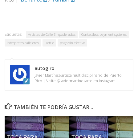
Etiquetas:
Artistas de Calle Empoderados
Contactless payment systems
intérpretes callejeros
Izettle
pago sin efectivo
autogiro
Javier Martínez/artista multidisciplinario de Puerto
Rico | Visite @javiermartinezarte en Instagram
TAMBIÉN TE PODRÍA GUSTAR...