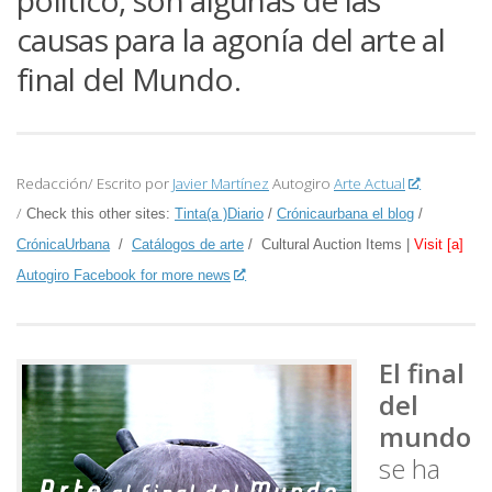
político, son algunas de las
causas para la agonía del arte al
final del Mundo.
Redacción/ Escrito por
Javier Martínez
Autogiro
Arte Actual
/
Check this other sites:
Tinta(a )Diario
/
Crónicaurbana el blog
/
CrónicaUrbana
/
Catálogos de arte
/ Cultural Auction Items |
Visit [a]
Autogiro Facebook for more news
El final
del
mundo
se ha