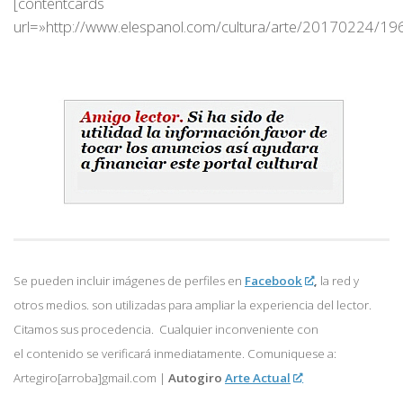
[contentcards
url=»http://www.elespanol.com/cultura/arte/20170224/1
Se pueden incluir imágenes de perfiles en
Facebook
,
la red y
otros medios. son utilizadas para ampliar la experiencia del lector.
Citamos sus procedencia. Cualquier inconveniente con
el contenido se verificará inmediatamente. Comuniquese a:
Artegiro[arroba]gmail.com |
Autogiro
Arte Actual