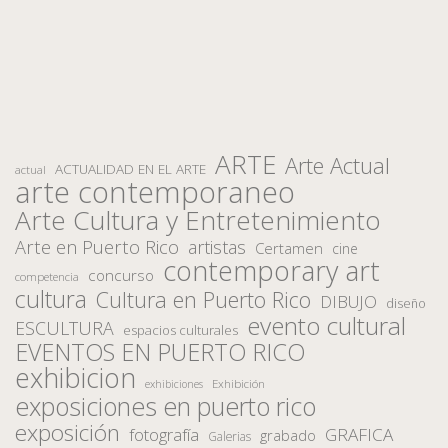
ARTE
Arte Actual
ACTUALIDAD EN EL ARTE
actual
arte contemporaneo
Arte Cultura y Entretenimiento
Arte en Puerto Rico
artistas
Certamen
cine
contemporary art
concurso
competencia
cultura
Cultura en Puerto Rico
DIBUJO
diseño
evento cultural
ESCULTURA
espacios culturales
EVENTOS EN PUERTO RICO
exhibicion
Exhibición
exhibiciones
exposiciones en puerto rico
exposición
fotografía
GRAFICA
grabado
Galerias