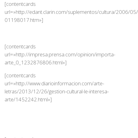
[contentcards
url=»http://edant.clarin.com/suplementos/cultura/2006/05
01198017.htm»]
[contentcards
url=»http://impresa.prensa.com/opinion/importa-
arte_0_1232876806.html»]
[contentcards
url=»http://www.diarioinformacion.com/arte-
letras/2013/12/26/gestion-cultural-le-interesa-
arte/1452242.html»]