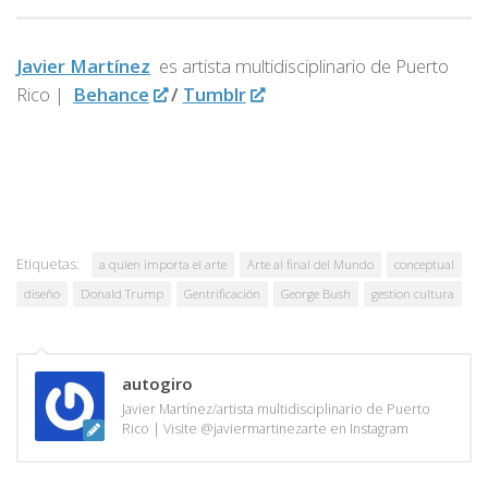
Javier Martínez
es artista multidisciplinario de
Puerto
Rico |
Behance
/
Tumblr
Etiquetas:
a quien importa el arte
Arte al final del Mundo
conceptual
diseño
Donald Trump
Gentrificación
George Bush
gestion cultura
autogiro
Javier Martínez/artista multidisciplinario de Puerto
Rico | Visite @javiermartinezarte en Instagram