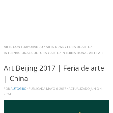
ARTE CONTEMPORÁNEO
/
ARTS NEWS
/
FERIA DE ARTE
/
INTERNACIONAL CULTURA Y ARTE
/
INTERNATIONAL ART FAIR
Art Beijing 2017 | Feria de arte
| China
POR
AUTOGIRO
· PUBLICADA
MAYO 6, 2017
· ACTUALIZADO
JUNIO 4,
2024