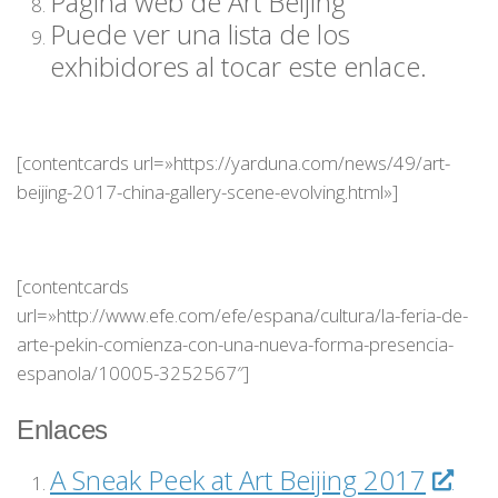
Pagina web de Art Beijing
Puede ver una lista de los
exhibidores al tocar este enlace.
[contentcards url=»https://yarduna.com/news/49/art-
beijing-2017-china-gallery-scene-evolving.html»]
[contentcards
url=»http://www.efe.com/efe/espana/cultura/la-feria-de-
arte-pekin-comienza-con-una-nueva-forma-presencia-
espanola/10005-3252567″]
Enlaces
A Sneak Peek at Art Beijing 2017