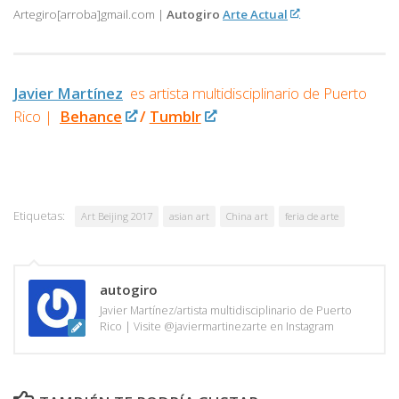
Artegiro[arroba]gmail.com |
Autogiro
Arte Actual
Javier Martínez
es artista multidisciplinario de
Puerto
Rico |
Behance
/
Tumblr
Etiquetas:
Art Beijing 2017
asian art
China art
feria de arte
autogiro
Javier Martínez/artista multidisciplinario de Puerto
Rico | Visite @javiermartinezarte en Instagram