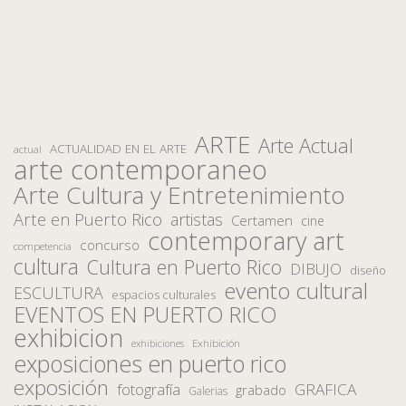
ARTE
Arte Actual
ACTUALIDAD EN EL ARTE
actual
arte contemporaneo
Arte Cultura y Entretenimiento
Arte en Puerto Rico
artistas
Certamen
cine
contemporary art
concurso
competencia
cultura
Cultura en Puerto Rico
DIBUJO
diseño
evento cultural
ESCULTURA
espacios culturales
EVENTOS EN PUERTO RICO
exhibicion
Exhibición
exhibiciones
exposiciones en puerto rico
exposición
fotografía
GRAFICA
grabado
Galerias