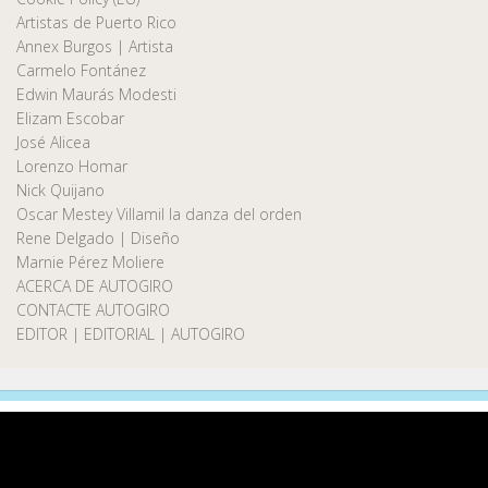
Artistas de Puerto Rico
Annex Burgos | Artista
Carmelo Fontánez
Edwin Maurás Modesti
Elizam Escobar
José Alicea
Lorenzo Homar
Nick Quijano
Oscar Mestey Villamil la danza del orden
Rene Delgado | Diseño
Marnie Pérez Moliere
ACERCA DE AUTOGIRO
CONTACTE AUTOGIRO
EDITOR | EDITORIAL | AUTOGIRO