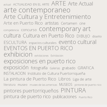
ARTE
Arte Actual
ACTUALIDAD EN EL ARTE
actual
arte contemporaneo
Arte Cultura y Entretenimiento
Arte en Puerto Rico
artistas
Certamen
cine
contemporary art
concurso
competencia
cultura
Cultura en Puerto Rico
DIBUJO
diseño
evento cultural
ESCULTURA
espacios culturales
EVENTOS EN PUERTO RICO
exhibicion
Exhibición
exhibiciones
exposiciones en puerto rico
exposición
fotografía
GRAFICA
grabado
Galerias
INSTALACION
Instituto de Cultura Puertorriqueña
La pintura de Puerto Rico
Libros
Liga de arte
MUSEOS
museo
literatura
museo de las americas
pintores de puerto rico
PINTURA
pintores puertorriqueños
pintura de puerto rico
publicaciones
Puerto Rico