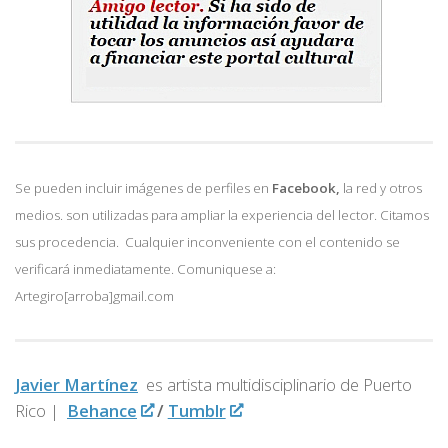
Se pueden incluir imágenes de perfiles en
Facebook,
la red y otros
medios. son utilizadas para ampliar la experiencia del lector. Citamos
sus procedencia. Cualquier inconveniente con el contenido se
verificará inmediatamente. Comuniquese a:
Artegiro[arroba]gmail.com
Javier Martínez
es artista multidisciplinario de
Puerto
Rico |
Behance
/
Tumblr