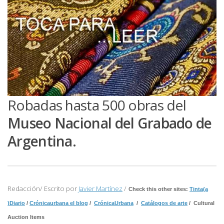
Robadas hasta 500 obras del
Museo Nacional del Grabado de
Argentina.
Redacción/ Escrito por
Javier Martínez
/
Check this other sites:
Tinta(a
)Diario
/
Crónicaurbana el blog
/
CrónicaUrbana
/
Catálogos de arte
/ Cultural
Auction Items