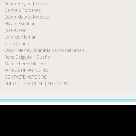
Annex Burgos | Artista
Carmelo Fontánez
Edwin Maurás Modesti
Elizam Escobar
José Alicea
Lorenzo Homar
Nick Quijano
Oscar Mestey Villamil la danza del orden
Rene Delgado | Diseño
Marnie Pérez Moliere
ACERCA DE AUTOGIRO
CONTACTE AUTOGIRO
EDITOR | EDITORIAL | AUTOGIRO