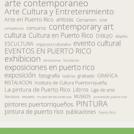
arte contemporaneo
Arte Cultura y Entretenimiento
Arte en Puerto Rico
artistas
Certamen
cine
contemporary art
concurso
competencia
cultura
Cultura en Puerto Rico
DIBUJO
diseño
evento cultural
ESCULTURA
espacios culturales
EVENTOS EN PUERTO RICO
exhibicion
Exhibición
exhibiciones
exposiciones en puerto rico
exposición
fotografía
GRAFICA
grabado
Galerias
INSTALACION
Instituto de Cultura Puertorriqueña
La pintura de Puerto Rico
Libros
Liga de arte
MUSEOS
museo
literatura
museo de las americas
pintores de puerto rico
PINTURA
pintores puertorriqueños
pintura de puerto rico
publicaciones
Puerto Rico