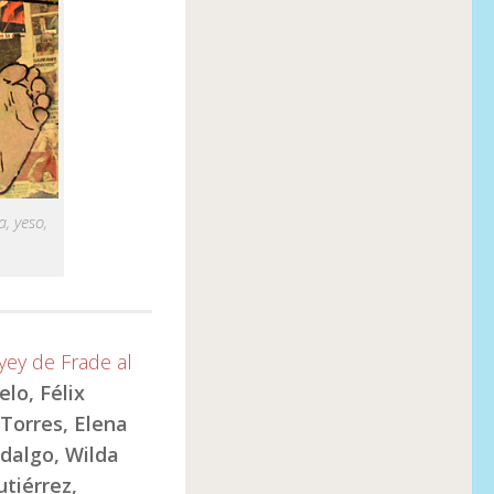
, yeso,
yey de Frade al
lo, Félix
 Torres, Elena
dalgo, Wilda
tiérrez,