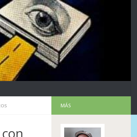
MÁS
EOS
 con