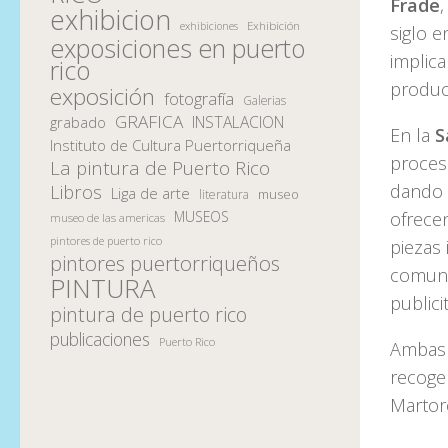
Frade
,
exhibicion
Exhibición
exhibiciones
siglo e
exposiciones en puerto
implica
rico
producc
exposición
fotografía
Galerias
GRAFICA
INSTALACION
grabado
En la
S
Instituto de Cultura Puertorriqueña
proceso
La pintura de Puerto Rico
dando a
Libros
Liga de arte
museo
literatura
MUSEOS
ofrece
museo de las americas
pintores de puerto rico
piezas 
pintores puertorriqueños
comunic
PINTURA
publicit
pintura de puerto rico
publicaciones
Puerto Rico
Ambas 
recoge
Martore