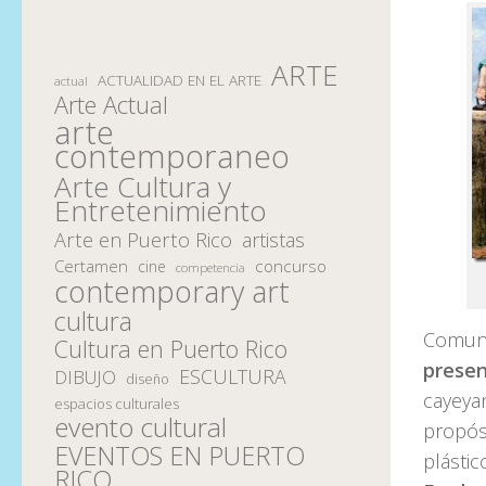
ARTE
ACTUALIDAD EN EL ARTE
actual
Arte Actual
arte
contemporaneo
Arte Cultura y
Entretenimiento
Arte en Puerto Rico
artistas
Certamen
concurso
cine
competencia
contemporary art
cultura
Comuni
Cultura en Puerto Rico
prese
ESCULTURA
DIBUJO
diseño
cayeya
espacios culturales
evento cultural
propósi
EVENTOS EN PUERTO
plástic
RICO