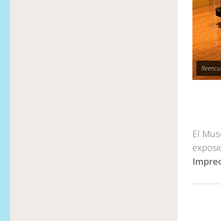
Reencu
El Muse
exposi
Imprec