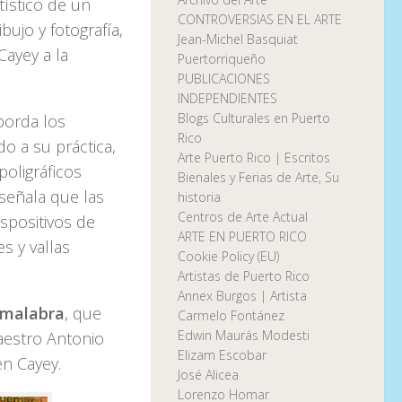
tístico de un
CONTROVERSIAS EN EL ARTE
bujo y fotografía,
Jean-Michel Basquiat
Cayey a la
Puertorriqueño
PUBLICACIONES
INDEPENDIENTES
Blogs Culturales en Puerto
borda los
Rico
do a su práctica,
Arte Puerto Rico | Escritos
poligráficos
Bienales y Ferias de Arte, Su
señala que las
historia
Centros de Arte Actual
ispositivos de
ARTE EN PUERTO RICO
s y vallas
Cookie Policy (EU)
Artistas de Puerto Rico
Annex Burgos | Artista
malabra
, que
Carmelo Fontánez
Edwin Maurás Modesti
aestro Antonio
Elizam Escobar
en Cayey.
José Alicea
Lorenzo Homar