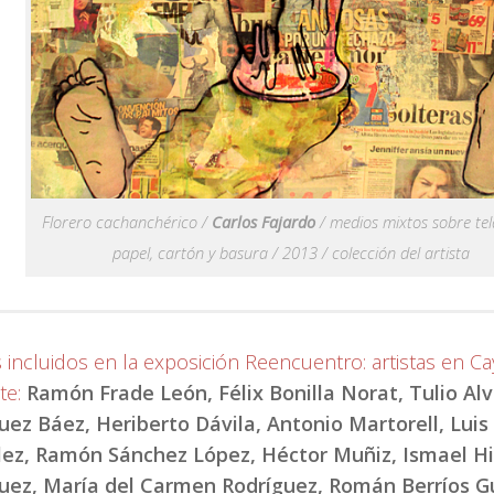
Florero cachanchérico /
Carlos Fajardo
/ medios mixtos sobre tela
papel, cartón y basura / 2013 / colección del artista
s incluidos en la exposición Reencuentro: artistas en Ca
te:
Ramón Frade León, Félix Bonilla Norat, Tulio Alve
uez Báez, Heriberto Dávila, Antonio Martorell, Luis
ez, Ramón Sánchez López, Héctor Muñiz, Ismael Hi
uez, María del Carmen Rodríguez, Román Berríos Gu